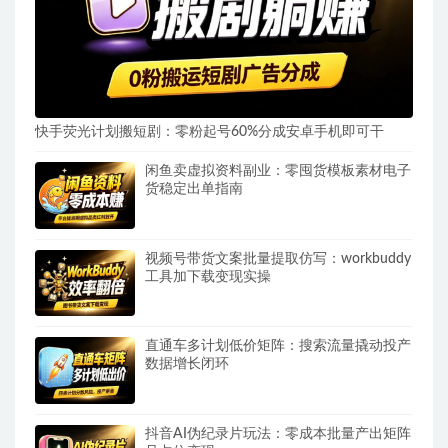
快手荧光计划搬短剧：零粉起号60%分成安卓手机即可干
闲鱼卖虚拟资料副业：零囤货模板素材电子
货稳定出单指南
视频号带货文案批量提取仿写：workbuddy
工具加下载变现实操
直通车多计划低价矩阵：搜索流量撬动投产
数据增长闭环
抖音AI伪纪录片玩法：零成本批量产出矩阵