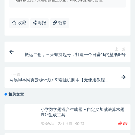
站内容侵犯了原著者的合法权益，可联系我们进行处理。
收藏
海报
链接
上一篇
搬运二创，三天螺旋起号，打造一个日赚1k的壁纸IP号
下一篇
网易脚本网页云梯计划/PC端挂机脚本【无使用教程小
白勿入】
相关文章
小学数学题混合生成器 – 自定义加减法算术题
PDF生成工具
实操项目
6 月前
72
9.8