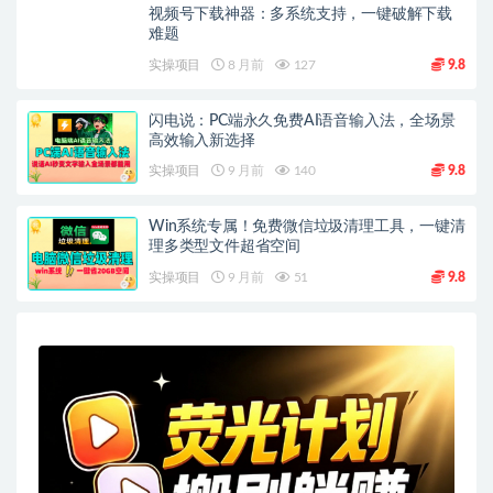
视频号下载神器：多系统支持，一键破解下载
难题
实操项目
8 月前
127
9.8
闪电说：PC端永久免费AI语音输入法，全场景
高效输入新选择
实操项目
9 月前
140
9.8
Win系统专属！免费微信垃圾清理工具，一键清
理多类型文件超省空间
实操项目
9 月前
51
9.8