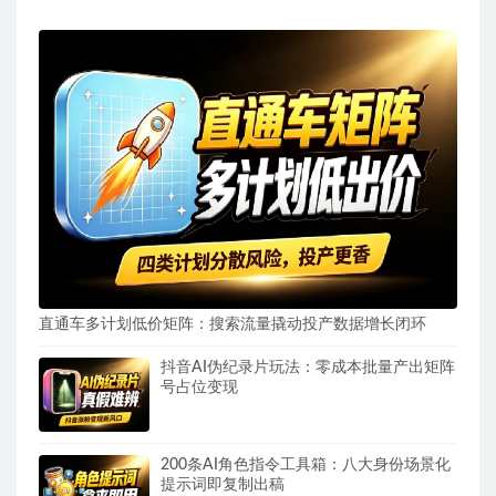
直通车多计划低价矩阵：搜索流量撬动投产数据增长闭环
抖音AI伪纪录片玩法：零成本批量产出矩阵
号占位变现
200条AI角色指令工具箱：八大身份场景化
提示词即复制出稿