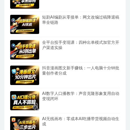
短剧AI编剧从零接单：网文改编过稿降退稿
率全链路
全平台投手变现课：四种出单模式加官方开
户渠道实操
抖音漫画图文新手赚钱：一人电脑十分钟批
量创作者分成
AI数字人口播教学：声音克隆形象复用自动
变现闭环
AI无线画布：零成本AI吃播带货视频自动生
成