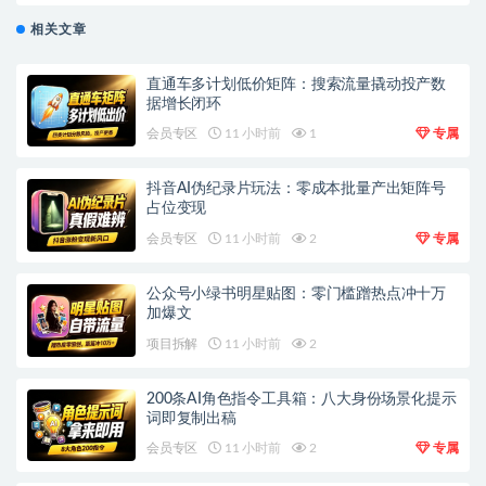
相关文章
直通车多计划低价矩阵：搜索流量撬动投产数
据增长闭环
会员专区
11 小时前
1
专属
抖音AI伪纪录片玩法：零成本批量产出矩阵号
占位变现
会员专区
11 小时前
2
专属
公众号小绿书明星贴图：零门槛蹭热点冲十万
加爆文
项目拆解
11 小时前
2
200条AI角色指令工具箱：八大身份场景化提示
词即复制出稿
会员专区
11 小时前
2
专属