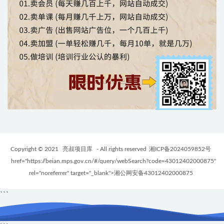
Copyright © 2021
亮叔项目库
- All rights reserved
湘ICP备2024059852号
href="https://beian.mps.gov.cn/#/query/webSearch?code=43012402000875"
rel="noreferrer" target="_blank">湘公网安备43012402000875
```