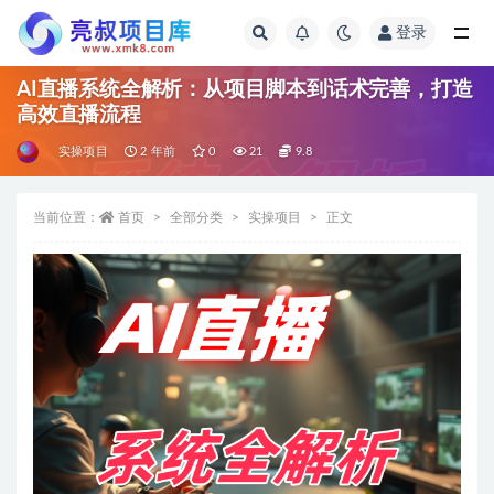
登录
全部
AI直播系统全解析：从项目脚本到话术完善，打造
高效直播流程
实操项目
2 年前
0
21
9.8
当前位置：
首页
全部分类
实操项目
正文