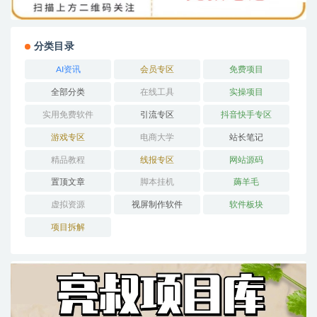
分类目录
AI资讯
会员专区
免费项目
全部分类
在线工具
实操项目
实用免费软件
引流专区
抖音快手专区
游戏专区
电商大学
站长笔记
精品教程
线报专区
网站源码
置顶文章
脚本挂机
薅羊毛
虚拟资源
视屏制作软件
软件板块
项目拆解