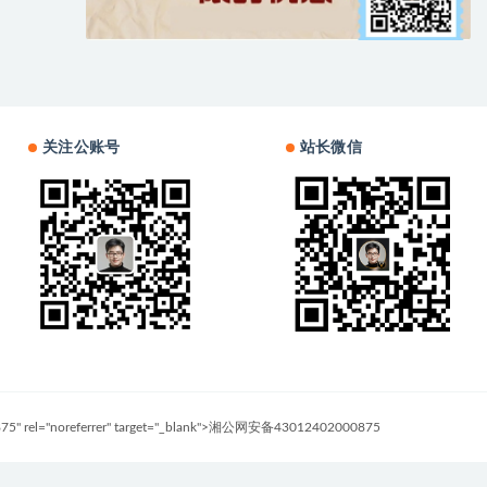
关注公账号
站长微信
0875" rel="noreferrer" target="_blank">湘公网安备43012402000875