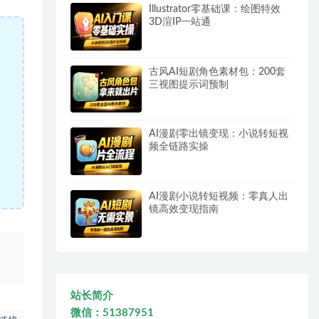
Illustrator零基础课：绘图特效
3D渲IP一站通
古风AI短剧角色素材包：200套
三视图提示词预制
AI漫剧零出镜变现：小说转短视
频全链路实操
AI漫剧小说转短视频：零真人出
镜高效变现指南
、
站长简介
微信：51387951