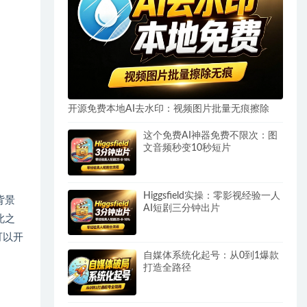
开源免费本地AI去水印：视频图片批量无痕擦除
这个免费AI神器免费不限次：图
文音频秒变10秒短片
Higgsfield实操：零影视经验一人
背景
AI短剧三分钟出片
此之
可以开
自媒体系统化起号：从0到1爆款
打造全路径