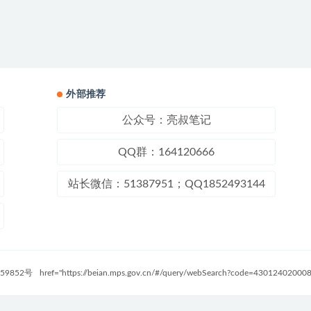
外部推荐
公众号：亮叔笔记
QQ群：164120666
站长微信：51387951；QQ1852493144
59852号
href="https://beian.mps.gov.cn/#/query/webSearch?code=4301240200