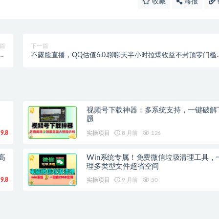
收藏
海报
篇
下一篇
本
不露脸直播，QQ估值6.0.聊聊天半小时拉爆收益不封顶零门槛
】
饭式教学
视频号下载神器：多系统支持，一键破解
题
9.8
实操项目
8 月前
126
高
Win系统专属！免费微信垃圾清理工具，
理多类型文件超省空间
9.8
实操项目
9 月前
50