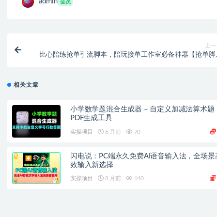
admin
会员
上一
比心陪练抢单引流脚本，陪玩接单工作室必备神器【抢单脚
+使用教程】【去卡密版本
相关文章
小学数学题混合生成器 – 自定义加减法算术题
PDF生成工具
实操项目
6 月前
70
闪电说：PC端永久免费AI语音输入法，全场景
效输入新选择
实操项目
8 月前
140