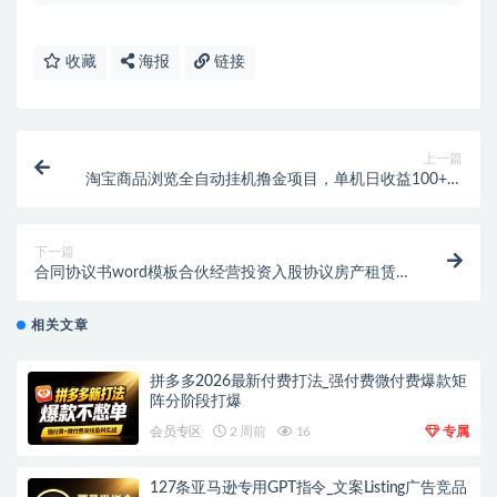
收藏
海报
链接
上一篇
淘宝商品浏览全自动挂机撸金项目，单机日收益100+多
号多撸【挂机脚本+收益结算】
下一篇
合同协议书word模板合伙经营投资入股协议房产租赁员
工劳动合【虚拟资源】
相关文章
拼多多2026最新付费打法_强付费微付费爆款矩
阵分阶段打爆
会员专区
2 周前
16
专属
127条亚马逊专用GPT指令_文案Listing广告竞品