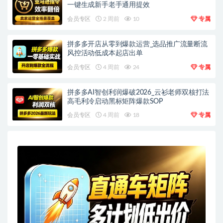
一键生成新手老手通用提效
会员专区
2 周前
10
专属
拼多多开店从零到爆款运营_选品推广流量断流
风控活动低成本起店出单
会员专区
4 周前
24
专属
拼多多AI智创利润爆破2026_云衫老师双核打法
高毛利冷启动黑标矩阵爆款SOP
会员专区
4 周前
18
专属