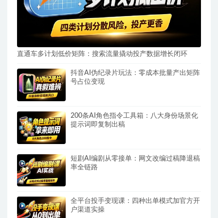
直通车多计划低价矩阵：搜索流量撬动投产数据增长闭环
抖音AI伪纪录片玩法：零成本批量产出矩阵
号占位变现
200条AI角色指令工具箱：八大身份场景化
提示词即复制出稿
短剧AI编剧从零接单：网文改编过稿降退稿
率全链路
全平台投手变现课：四种出单模式加官方开
户渠道实操