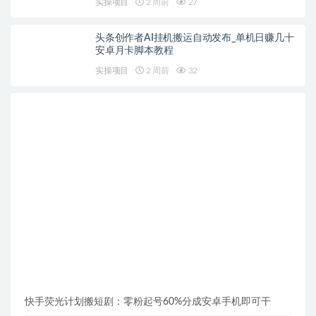
实操项目
2 周前
27
头条创作者AI挂机搬运自动发布_单机日赚几十
安卓月卡脚本教程
实操项目
2 周前
32
快手荧光计划搬短剧：零粉起号60%分成安卓手机即可干