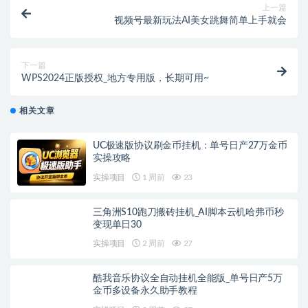
上一篇
视频号最新玩法AI美女跳舞简单上手就会
下一篇
WPS2024正版授权_地方专用版，长期可用~
相关文章
UC极速版协议刷金币挂机：单号日产27万金币
实操攻略
实操项目
1 周前
23
三角洲S10跑刀搬砖挂机_AI脚本云机哈弗币秒
变现单日30
实操项目
2 周前
27
酷我音乐协议全自动挂机全能版_单号日产5万
金币多设备永久助手教程