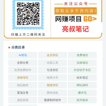
分类目录
AI资讯
会员专区
免费项目
全部分类
在线工具
实操项目
实用免费软件
引流专区
抖音快手专区
游戏专区
电商大学
站长笔记
精品教程
线报专区
网站源码
置顶文章
脚本挂机
薅羊毛
虚拟资源
视屏制作软件
软件板块