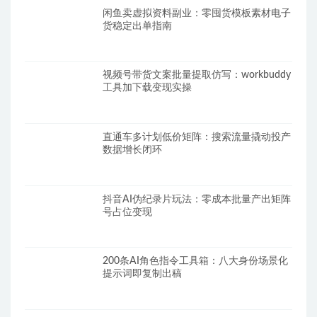
闲鱼卖虚拟资料副业：零囤货模板素材电子
货稳定出单指南
视频号带货文案批量提取仿写：workbuddy
工具加下载变现实操
直通车多计划低价矩阵：搜索流量撬动投产
数据增长闭环
抖音AI伪纪录片玩法：零成本批量产出矩阵
号占位变现
200条AI角色指令工具箱：八大身份场景化
提示词即复制出稿