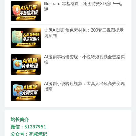
Illustrator零基础课：绘图特效3D渲IP一站
通
古风AI短剧角色素材包：200套三视图提示
词预制
AI漫剧零出镜变现：小说转短视频全链路实
操
AI漫剧小说转短视频：零真人出镜高效变现
指南
站长简介
微信：51387951
公众号：亮叔笔记