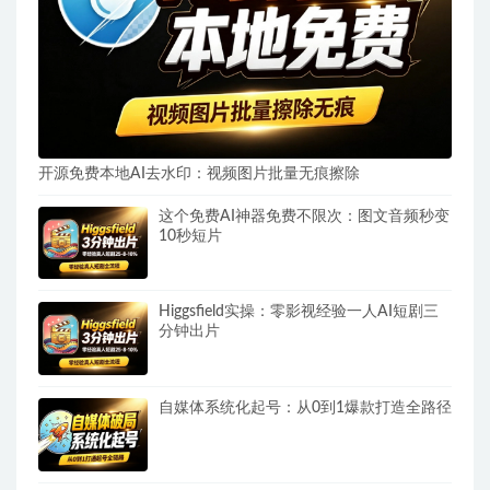
开源免费本地AI去水印：视频图片批量无痕擦除
这个免费AI神器免费不限次：图文音频秒变
10秒短片
Higgsfield实操：零影视经验一人AI短剧三
分钟出片
自媒体系统化起号：从0到1爆款打造全路径