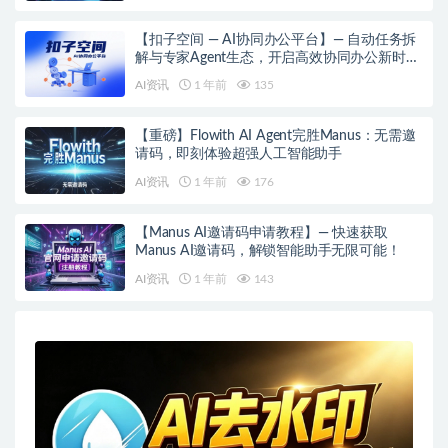
【扣子空间 — AI协同办公平台】— 自动任务拆
解与专家Agent生态，开启高效协同办公新时
代！
AI资讯
1 年前
135
【重磅】Flowith AI Agent完胜Manus：无需邀
请码，即刻体验超强人工智能助手
AI资讯
1 年前
176
【Manus AI邀请码申请教程】— 快速获取
Manus AI邀请码，解锁智能助手无限可能！
AI资讯
1 年前
143