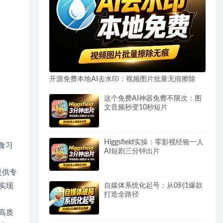
开源免费本地AI去水印：视频图片批量无痕擦除
这个免费AI神器免费不限次：图
文音频秒变10秒短片
Higgsfield实操：零影视经验一人
食习
AI短剧三分钟出片
提供专
实现
自媒体系统化起号：从0到1爆款
打造全路径
高质