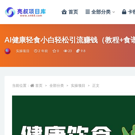
首页
全部分类
卡
全部
AI健康轻食小白轻松引流赚钱（教程+食
实操项目
2 年前
0
23
9.8
当前位置：
首页
全部分类
实操项目
正文