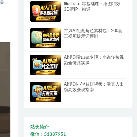
喜
Illustrator零基础课：绘图特效
3D渲IP一站通
古风AI短剧角色素材包：200套
三视图提示词预制
AI漫剧零出镜变现：小说转短视
频全链路实操
AI漫剧小说转短视频：零真人出
镜高效变现指南
站长简介
微信：51387951