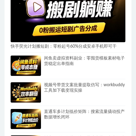
快手荧光计划搬短剧：零粉起号60%分成安卓手机即可干
闲鱼卖虚拟资料副业：零囤货模板素材电子
货稳定出单指南
视频号带货文案批量提取仿写：workbuddy
工具加下载变现实操
直通车多计划低价矩阵：搜索流量撬动投产
数据增长闭环