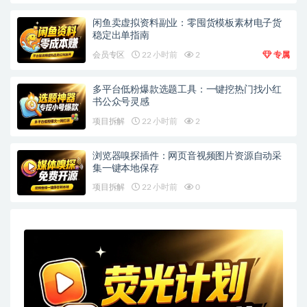
闲鱼卖虚拟资料副业：零囤货模板素材电子货
稳定出单指南
会员专区
22 小时前
2
专属
多平台低粉爆款选题工具：一键挖热门找小红
书公众号灵感
项目拆解
22 小时前
2
浏览器嗅探插件：网页音视频图片资源自动采
集一键本地保存
项目拆解
22 小时前
0