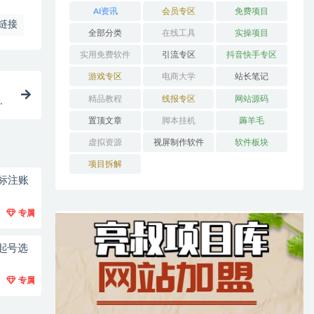
AI资讯
会员专区
免费项目
链接
全部分类
在线工具
实操项目
实用免费软件
引流专区
抖音快手专区
游戏专区
电商大学
站长笔记
精品教程
线报专区
网站源码
盈
置顶文章
脚本挂机
薅羊毛
虚拟资源
视屏制作软件
软件板块
项目拆解
标注账
专属
起号选
专属