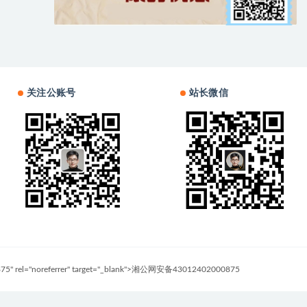
关注公账号
站长微信
0875" rel="noreferrer" target="_blank">湘公网安备43012402000875