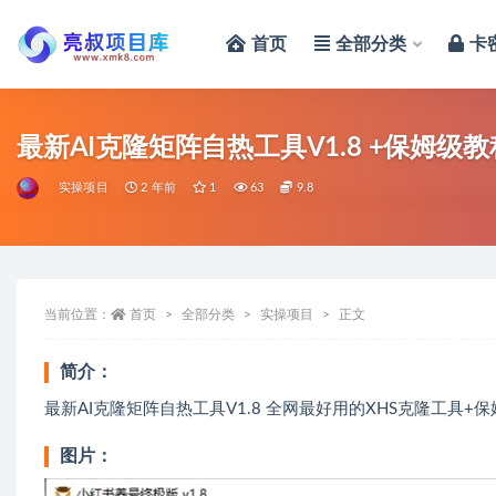
首页
全部分类
卡
全部
最新AI克隆矩阵自热工具V1.8 +保姆级教
实操项目
2 年前
1
63
9.8
当前位置：
首页
全部分类
实操项目
正文
简介：
最新AI克隆矩阵自热工具V1.8 全网最好用的XHS克隆工具+
图片：