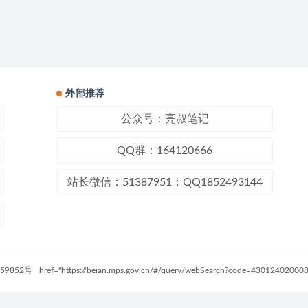
外部推荐
公众号：亮叔笔记
QQ群：164120666
站长微信：51387951；QQ1852493144
59852号
href="https://beian.mps.gov.cn/#/query/webSearch?code=4301240200