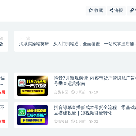
收藏
海报
篇
下一篇
华版
淘系实操精英班：从入门到精通，全面覆盖，一站式掌握店铺
利秘籍
广锚
抖音7月新规解读_内容带货严管隐私广告
上
号垂直运营指南
专属
会员专区
3 周前
19
频不
抖音绿幕直播低成本带货全流程｜零基础
品搭建投流｜短视频引流转化
专属
实操项目
1 月前
32