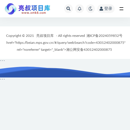
登录
全部
Copyright © 2021
亮叔项目库
- All rights reserved
湘ICP备2024059852号
href="https://beian.mps.gov.cn/#/query/webSearch?code=43012402000875"
rel="noreferrer" target="_blank">湘公网安备43012402000875
```
```