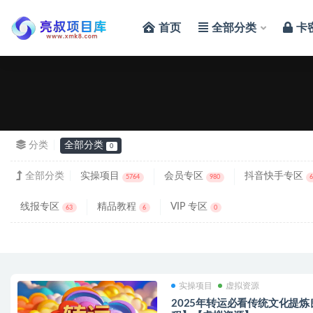
首页
全部分类
卡
全部
分类
全部分类
0
全部分类
实操项目
会员专区
抖音快手专区
5764
980
线报专区
精品教程
VIP 专区
63
6
0
实操项目
虚拟资源
2025年转运必看传统文化提炼