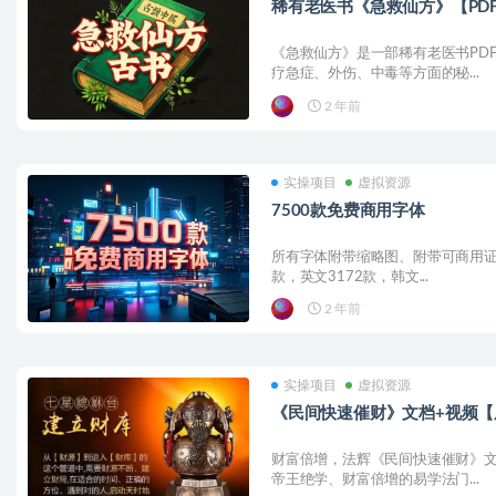
稀有老医书《急救仙方》【PD
《急救仙方》是一部稀有老医书PD
疗急症、外伤、中毒等方面的秘...
2 年前
实操项目
虚拟资源
7500款免费商用字体
所有字体附带缩略图、附带可商用证明
款，英文3172款，韩文...
2 年前
实操项目
虚拟资源
《民间快速催财》文档+视频【
财富倍增，法辉《民间快速催财》文
帝王绝学、财富倍增的易学法门...