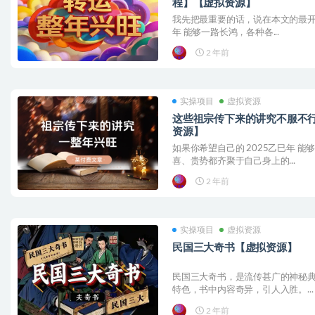
程】【虚拟资源】
我先把最重要的话，说在本文的最开始
年 能够一路长鸿，各种各...
2 年前
实操项目
虚拟资源
这些祖宗传下来的讲究不服不行
资源】
如果你希望自己的 2025乙巳年 
喜、贵势都齐聚于自己身上的...
2 年前
实操项目
虚拟资源
民国三大奇书【虚拟资源】
民国三大奇书，是流传甚广的神秘
特色，书中内容奇异，引人入胜。...
2 年前