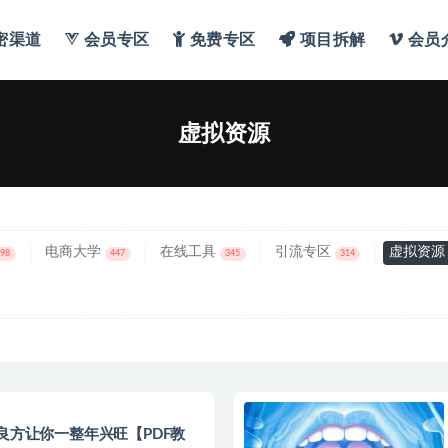
密渠道
会员专区
免费专区
项目拆解
会员
虚拟资源
电商大学
在线工具
引流专区
虚拟资源
698
447
345
314
良方让你一整年兴旺【PDF教