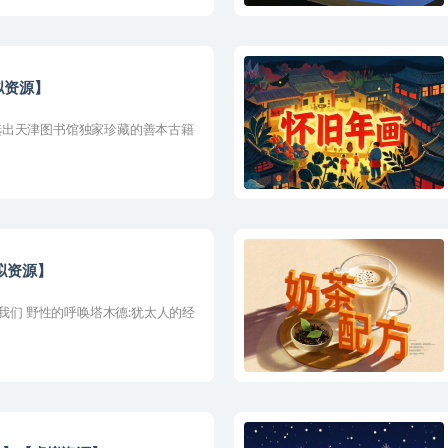
拟资源】
选出天津图书馆独家珍藏的善本古籍
拟资源】
判我们 野性的呼唤塔木德:犹太人的经