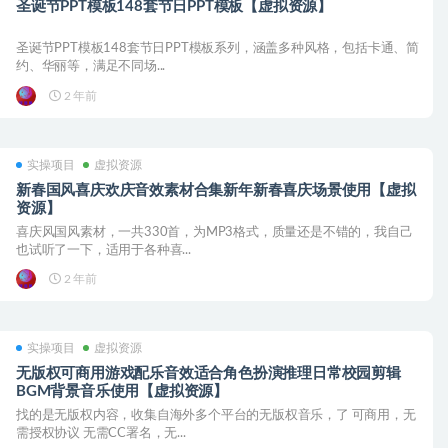
圣诞节PPT模板148套节日PPT模板【虚拟资源】
圣诞节PPT模板148套节日PPT模板系列，涵盖多种风格，包括卡通、简
约、华丽等，满足不同场...
2 年前
实操项目
虚拟资源
新春国风喜庆欢庆音效素材合集新年新春喜庆场景使用【虚拟
资源】
喜庆风国风素材，一共330首，为MP3格式，质量还是不错的，我自己
也试听了一下，适用于各种喜...
2 年前
实操项目
虚拟资源
无版权可商用游戏配乐音效适合角色扮演推理日常校园剪辑
BGM背景音乐使用【虚拟资源】
找的是无版权内容，收集自海外多个平台的无版权音乐，了 可商用，无
需授权协议 无需CC署名，无...