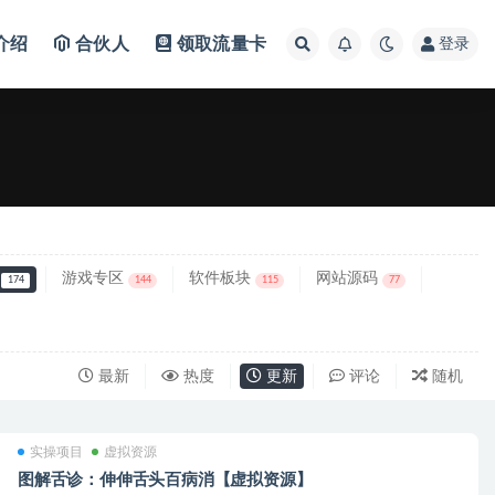
介绍
合伙人
领取流量卡
登录
游戏专区
软件板块
网站源码
174
144
115
77
最新
热度
更新
评论
随机
实操项目
虚拟资源
图解舌诊：伸伸舌头百病消【虚拟资源】