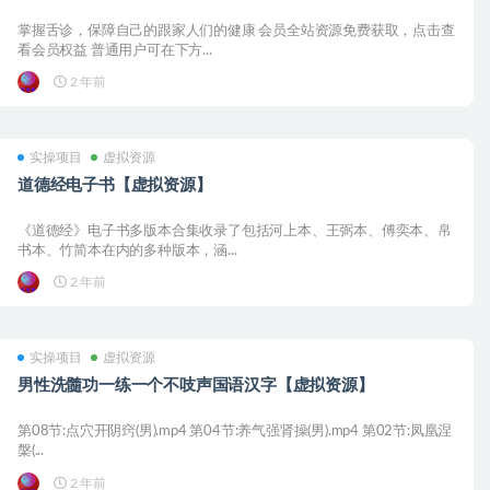
掌握舌诊，保障自己的跟家人们的健康 会员全站资源免费获取，点击查
看会员权益 普通用户可在下方...
2 年前
实操项目
虚拟资源
道德经电子书【虚拟资源】
《道德经》电子书多版本合集收录了包括河上本、王弼本、傅奕本、帛
书本、竹简本在内的多种版本，涵...
2 年前
实操项目
虚拟资源
男性洗髓功一练一个不吱声国语汉字【虚拟资源】
第08节:点穴开阴窍(男).mp4 第04节:养气强肾操(男).mp4 第02节:凤凰涅
槃(...
2 年前