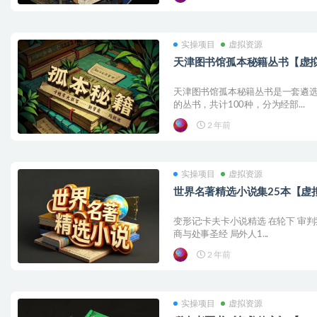
实操项目
虚拟资源
天津图书馆孤本秘籍丛书【虚
天津图书馆孤本秘籍丛书是一套遴
的丛书，共计100种，分为经部...
2 年前
实操项目
虚拟资源
世界名著精选小说集25本【虚
变形记:卡夫卡小说精选 在轮下 审
商与处事圣经 局外人1...
2 年前
实操项目
虚拟资源