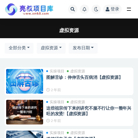
登录
全部
虚拟资源
全部分类
虚拟资源
发布日期
实操项目
虚拟资源
图解舌诊：伸伸舌头百病消【虚拟资源】
2 年前
实操项目
虚拟资源
这些祖宗传下来的讲究不服不行让你一整年兴
旺的发烫!【虚拟资源】
2 年前
实操项目
虚拟资源