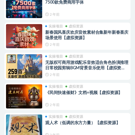
7500款免费商用字体
2 年前
实操项目
虚拟资源
新春国风喜庆欢庆音效素材合集新年新春喜庆
场景使用【虚拟资源】
2 年前
实操项目
虚拟资源
无版权可商用游戏配乐音效适合角色扮演推理
日常校园剪辑BGM背景音乐使用【虚拟资
源】
2 年前
实操项目
虚拟资源
《民间快速催财》文档+视频【虚拟资源】
2 年前
实操项目
虚拟资源
观人术（低调的东方力量）【虚拟资源】
2 年前