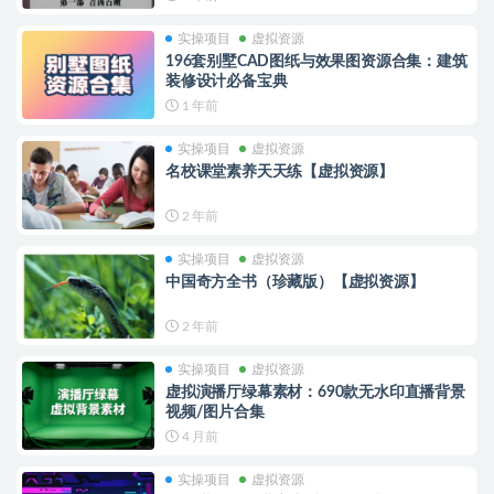
实操项目
虚拟资源
196套别墅CAD图纸与效果图资源合集：建筑
装修设计必备宝典
1 年前
实操项目
虚拟资源
名校课堂素养天天练【虚拟资源】
2 年前
实操项目
虚拟资源
中国奇方全书（珍藏版）【虚拟资源】
2 年前
实操项目
虚拟资源
虚拟演播厅绿幕素材：690款无水印直播背景
视频/图片合集
4 月前
实操项目
虚拟资源