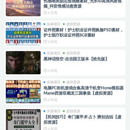
伤感唯美励志短视频素材_无水印高清风景视
频_抖音情感治愈资源
4 月前
实操项目
虚拟资源
证件照素材！护士职业证件照换脸PSD素材，
护士医疗职业证件照8GB素材
2 年前
实操项目
虚拟资源
黑神话悟空-吉吉国王版本【抢先版】
2 年前
实操项目
虚拟资源
电脑PC街机游戏合集高清千机变Home模拟器
Mame西游双截龙三国拳皇【虚拟资源】
2 年前
实操项目
虚拟资源
【民间技巧】奇门遁甲术 占卜 辨别吉凶【虚
拟资源】
2 年前