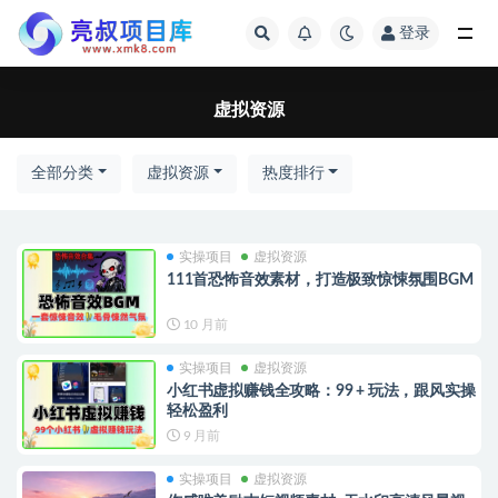
登录
全部
虚拟资源
全部分类
虚拟资源
热度排行
实操项目
虚拟资源
111首恐怖音效素材，打造极致惊悚氛围BGM
10 月前
实操项目
虚拟资源
小红书虚拟赚钱全攻略：99 + 玩法，跟风实操
轻松盈利
9 月前
实操项目
虚拟资源