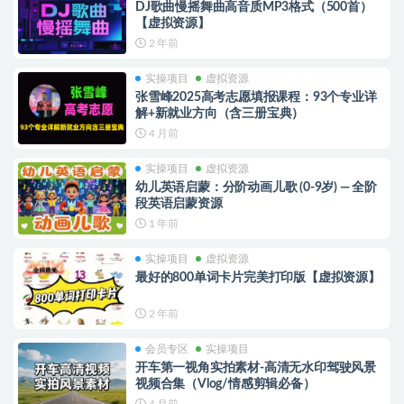
DJ歌曲慢摇舞曲高音质MP3格式（500首）
【虚拟资源】
2 年前
实操项目
虚拟资源
张雪峰2025高考志愿填报课程：93个专业详
解+新就业方向（含三册宝典）
4 月前
实操项目
虚拟资源
幼儿英语启蒙：分阶动画儿歌 (0-9岁) — 全阶
段英语启蒙资源
1 年前
实操项目
虚拟资源
最好的800单词卡片完美打印版【虚拟资源】
2 年前
会员专区
实操项目
开车第一视角实拍素材-高清无水印驾驶风景
视频合集（Vlog/情感剪辑必备）
4 月前