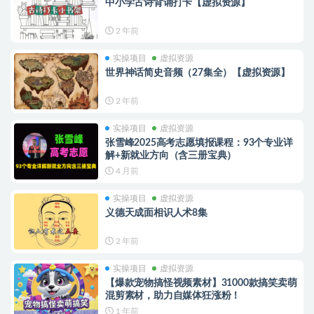
中小学古诗背诵打卡【虚拟资源】
2 年前
实操项目
虚拟资源
世界神话简史音频（27集全）【虚拟资源】
2 年前
实操项目
虚拟资源
张雪峰2025高考志愿填报课程：93个专业详
解+新就业方向（含三册宝典）
4 月前
实操项目
虚拟资源
义德天成面相识人术8集
2 年前
实操项目
虚拟资源
【爆款宠物搞怪视频素材】31000款搞笑卖萌
混剪素材，助力自媒体狂涨粉！
1 年前