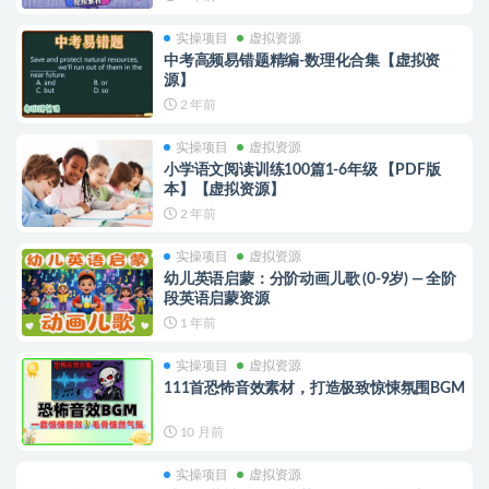
实操项目
虚拟资源
中考高频易错题精编-数理化合集【虚拟资
源】
2 年前
实操项目
虚拟资源
小学语文阅读训练100篇1-6年级 【PDF版
本】【虚拟资源】
2 年前
实操项目
虚拟资源
幼儿英语启蒙：分阶动画儿歌 (0-9岁) — 全阶
段英语启蒙资源
1 年前
实操项目
虚拟资源
111首恐怖音效素材，打造极致惊悚氛围BGM
10 月前
实操项目
虚拟资源