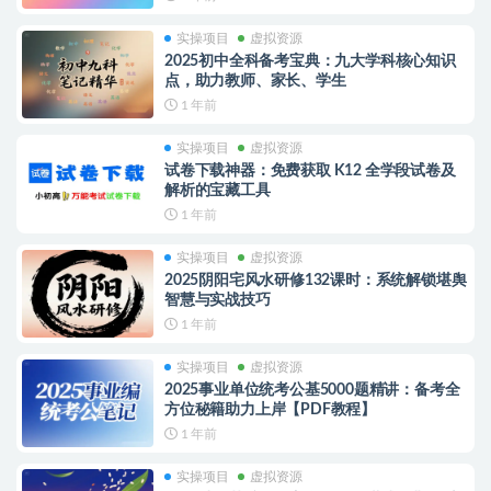
实操项目
虚拟资源
2025初中全科备考宝典：九大学科核心知识
点，助力教师、家长、学生
1 年前
实操项目
虚拟资源
试卷下载神器：免费获取 K12 全学段试卷及
解析的宝藏工具
1 年前
实操项目
虚拟资源
2025阴阳宅风水研修132课时：系统解锁堪舆
智慧与实战技巧
1 年前
实操项目
虚拟资源
2025事业单位统考公基5000题精讲：备考全
方位秘籍助力上岸【PDF教程】
1 年前
实操项目
虚拟资源