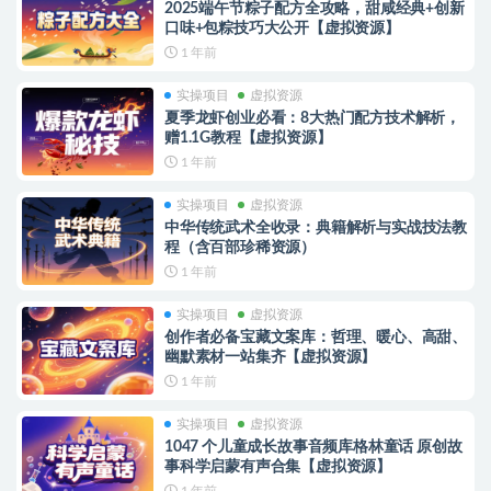
2025端午节粽子配方全攻略，甜咸经典+创新
口味+包粽技巧大公开【虚拟资源】
1 年前
实操项目
虚拟资源
夏季龙虾创业必看：8大热门配方技术解析，
赠1.1G教程【虚拟资源】
1 年前
实操项目
虚拟资源
中华传统武术全收录：典籍解析与实战技法教
程（含百部珍稀资源）
1 年前
实操项目
虚拟资源
创作者必备宝藏文案库：哲理、暖心、高甜、
幽默素材一站集齐【虚拟资源】
1 年前
实操项目
虚拟资源
1047 个儿童成长故事音频库格林童话 原创故
事科学启蒙有声合集【虚拟资源】
1 年前