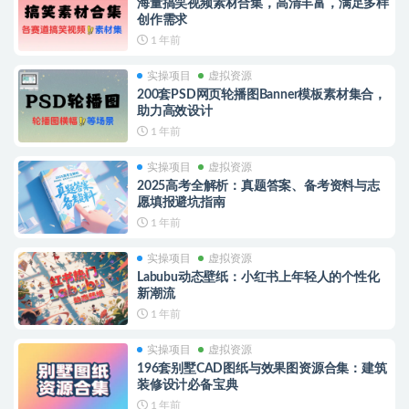
海量搞笑视频素材合集，高清丰富，满足多样
创作需求
1 年前
实操项目
虚拟资源
200套PSD网页轮播图Banner模板素材集合，
助力高效设计
1 年前
实操项目
虚拟资源
2025高考全解析：真题答案、备考资料与志
愿填报避坑指南
1 年前
实操项目
虚拟资源
Labubu动态壁纸：小红书上年轻人的个性化
新潮流
1 年前
实操项目
虚拟资源
196套别墅CAD图纸与效果图资源合集：建筑
装修设计必备宝典
1 年前