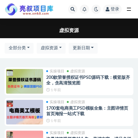
登录
全部
虚拟资源
全部分类
虚拟资源
更新日期
实操项目
虚拟资源
200款荣誉授权证书PSD源码下载：横竖版齐
全，含高清预览图
1 年前
实操项目
虚拟资源
1700套电商美工PSD模板全集：主图详情页
首页海报一站式下载
1 年前
实操项目
虚拟资源