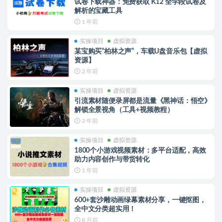
试卷下载神器：免费获取 K12 全学段试卷及
解析的宝藏工具
1 年前
实操项目
虚拟资源
某宝购买“柏林之声”，车载U盘音乐包【虚拟
资源】
2 年前
实操项目
虚拟资源
引流素材随便录屏都是流量《黑神话：悟空》
解锁全景视角（工具+视频教程）
2 年前
实操项目
虚拟资源
1800个小游戏视频素材：多平台适配，高效
助力内容创作与带货转化
1 年前
实操项目
虚拟资源
600+套沙雕动画绿幕素材分享，一键抠图，
全中文分类超实用！
8 月前