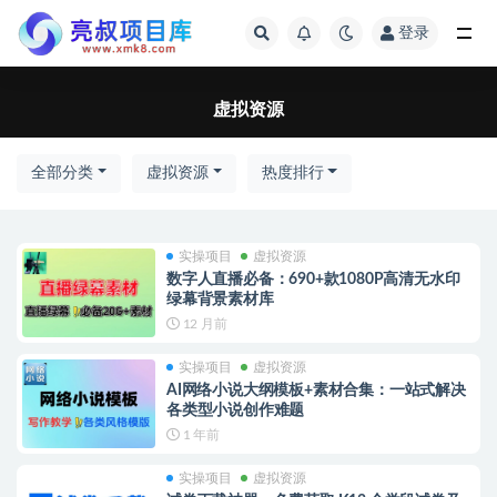
登录
全部
虚拟资源
全部分类
虚拟资源
热度排行
实操项目
虚拟资源
数字人直播必备：690+款1080P高清无水印
绿幕背景素材库
12 月前
实操项目
虚拟资源
AI网络小说大纲模板+素材合集：一站式解决
各类型小说创作难题
1 年前
实操项目
虚拟资源