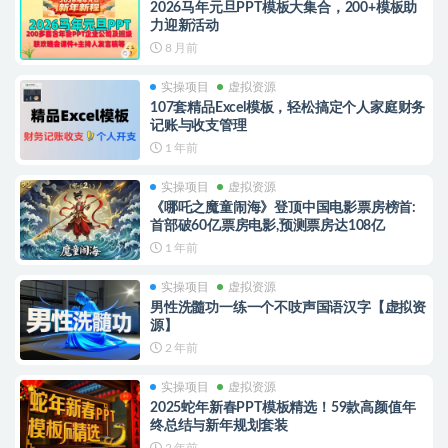
2026马年元旦PPT模板大集合，200+模板助
力迎新活动
8 月前
实操项目
虚拟资源
107套精品Excel模板，轻松搞定个人家庭财务
记账与收支管理
1 年前
实操项目
虚拟资源
《哪吒之魔童闹海》登顶中国电影票房榜首:
首部破60亿票房电影,预测票房达108亿
1 年前
实操项目
虚拟资源
男性洗髓功一练一个不吱声国语汉字【虚拟资
源】
2 年前
实操项目
虚拟资源
2025蛇年新春PPT模板精选！59款高颜值年
终总结与新年规划套装
2 年前