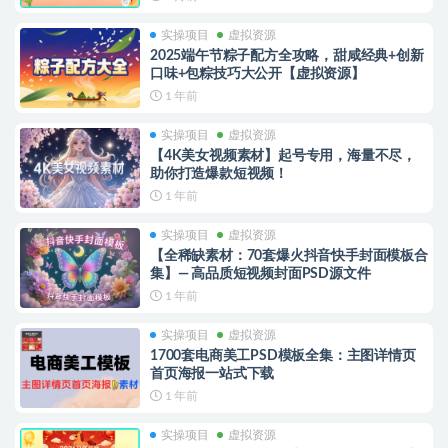
实操项目
虚拟资源
2025端午节粽子配方全攻略，甜咸经典+创新
口味+包粽技巧大公开【虚拟资源】
1 年前
实操项目
虚拟资源
【4K美女视频素材】起号专用，海量不尽，
助你打造爆款短视频！
1 年前
实操项目
虚拟资源
【全稀缺素材：70套爆火抖音快手封面模板合
集】— 高品质短视频封面PSD源文件
1 年前
实操项目
虚拟资源
1700套电商美工PSD模板全集：主图详情页
首页海报一站式下载
1 年前
实操项目
虚拟资源