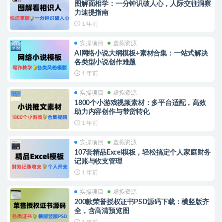
图解面相学：一分钟识破人心，人际交往洞察
力速提指南
1 年前
实操项目
虚拟资源
AI网络小说大纲模板+素材合集：一站式解决
各类型小说创作难题
1 年前
实操项目
虚拟资源
1800个小游戏视频素材：多平台适配，高效
助力内容创作与带货转化
1 年前
实操项目
虚拟资源
107套精品Excel模板，轻松搞定个人家庭财务
记账与收支管理
1 年前
实操项目
虚拟资源
200款荣誉授权证书PSD源码下载：横竖版齐
全，含高清预览图
1 年前