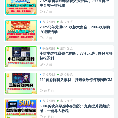
2025最新会议年会音效大合集，2300+首35
类音效一键获取
8 月前
实操项目
虚拟资源
2026马年元旦PPT模板大集合，200+模板助
力迎新活动
8 月前
实操项目
虚拟资源
小红书虚拟赚钱全攻略：99 + 玩法，跟风实操
轻松盈利
9 月前
实操项目
虚拟资源
111首恐怖音效素材，打造极致惊悚氛围BGM
10 月前
实操项目
虚拟资源
500+剪映高级感字幕预设：免费提升视频质
感，一键导入教程
11 月前