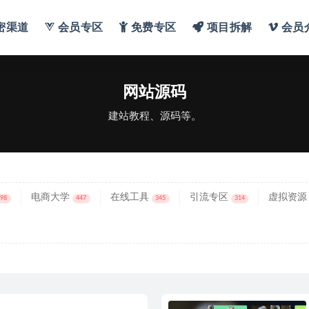
密渠道
会员专区
免费专区
项目拆解
会员
网站源码
建站教程、源码等。
电商大学
在线工具
引流专区
虚拟资源
698
447
345
314