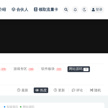
介绍
合伙人
领取流量卡
登录
游戏专区
软件板块
网站源码
174
144
115
77
最新
热度
更新
评论
随机
实操项目
网站源码