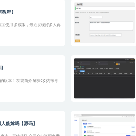
有教程】
流宝使用 多模版，最近发现好多人再
用
7的版本！ 功能简介 解决QQ内报毒
男人能嫁吗【源码】