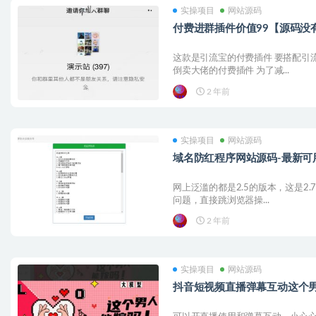
实操项目
网站源码
付费进群插件价值99【源码没
这款是引流宝的付费插件 要搭配引
倒卖大佬的付费插件 为了减...
2 年前
实操项目
网站源码
域名防红程序网站源码-最新可
网上泛滥的都是2.5的版本，这是2.
问题，直接跳浏览器操...
2 年前
实操项目
网站源码
抖音短视频直播弹幕互动这个