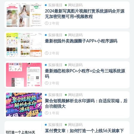
实操项目
网站源码
2024最新写真图片视频打赏系统源码全开源
无加密完整可用+视频教程
2 年前
实操项目
网站源码
最新校园外卖跑腿圈子APP+小程序源码
2 年前
实操项目
网站源码
最新婚恋相亲PC+小程序+公众号三端系统源
码
2 年前
实操项目
网站源码
聚合短视频解析去水印源码：自适应双端，后
台功能强大
1 年前
实操项目
网站源码
某付费文章：如何打造一个上线56天就拿下