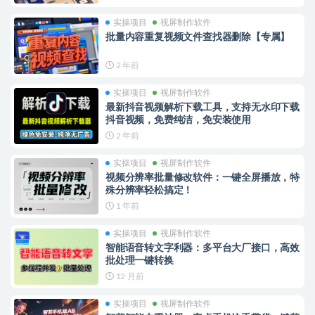
实操项目
视屏制作软件
批量内容重复视频文件查找器删除【专属】
2 年前
实操项目
视屏制作软件
最新抖音视频解析下载工具，支持无水印下载
抖音视频，免费纯洁，免安装使用
2 年前
实操项目
视屏制作软件
视频分辨率批量修改软件：一键全屏播放，特
殊分辨率轻松搞定！
1 年前
实操项目
视屏制作软件
智能语音转文字利器：多平台大厂接口，高效
批处理一键转换
12 月前
实操项目
视屏制作软件