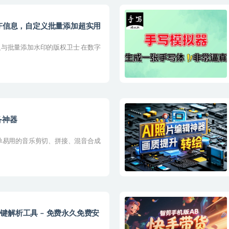
IF信息，自定义批量添加超实用
与批量添加水印的版权卫士 在数字
备神器
单易用的音乐剪切、拼接、混音合成
键解析工具 – 免费永久免费安