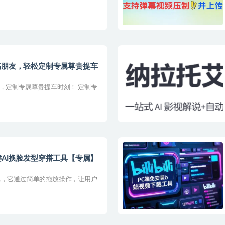
搞朋友，轻松定制专属尊贵提车
友，定制专属尊贵提车时刻！ 定制专
键AI换脸发型穿搭工具【专属】
具，它通过简单的拖放操作，让用户