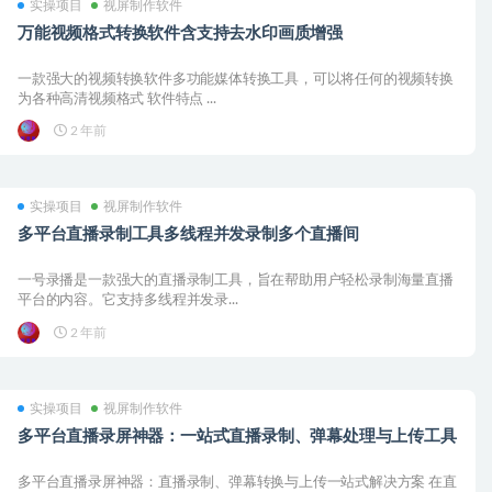
实操项目
视屏制作软件
万能视频格式转换软件含支持去水印画质增强
一款强大的视频转换软件多功能媒体转换工具，可以将任何的视频转换
为各种高清视频格式 软件特点 ...
2 年前
实操项目
视屏制作软件
多平台直播录制工具多线程并发录制多个直播间
一号录播是一款强大的直播录制工具，旨在帮助用户轻松录制海量直播
平台的内容。它支持多线程并发录...
2 年前
实操项目
视屏制作软件
多平台直播录屏神器：一站式直播录制、弹幕处理与上传工具
多平台直播录屏神器：直播录制、弹幕转换与上传一站式解决方案 在直