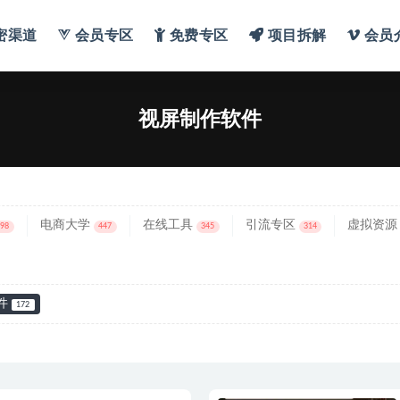
密渠道
会员专区
免费专区
项目拆解
会员
视屏制作软件
电商大学
在线工具
引流专区
虚拟资源
698
447
345
314
件
172