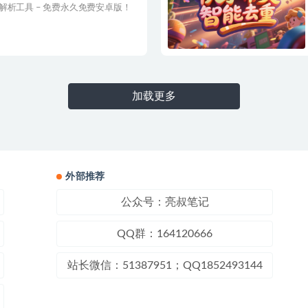
解析工具 – 免费永久免费安卓版！
加载更多
外部推荐
公众号：亮叔笔记
QQ群：164120666
站长微信：51387951；QQ1852493144