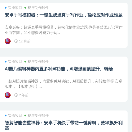
实操项目
视屏制作软件
安卓手写模拟器：一键生成逼真手写作业，轻松应对作业难题
安卓必备：超逼真手写模拟器，轻松化解作业难题 你是否曾因忘记写作
业而苦恼，又不想费时费力手写...
12 月前
实操项目
视屏制作软件
AI照片编辑神器内置多种AI功能，AI增强画质提升、转绘
一款AI照片编辑神器，内置多种AI功能，AI画质提升，AI转绘等等 安卓
版本， 【版本说明】...
2 年前
实操项目
视屏制作软件
智剪智能去重神器：安卓手机快手带货一键剪辑，效率飙升利
器