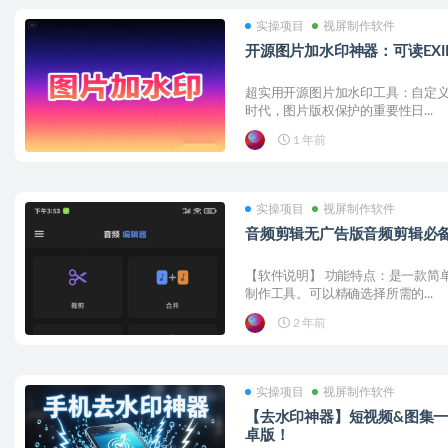
实操项目
视屏制作软件
开源图片加水印神器：可读EX
超实用开源图片加水印工具：自定义
时代，图片版权保护的重要性日...
1 年前
实操项目
视屏制作软件
音频剪辑无广告版音频剪辑必
【软件说明】 功能特点：是一款简
制作工具。可以精确选择所需的...
2 年前
实操项目
视屏制作软件
【去水印神器】短视频&图集一
卓版！