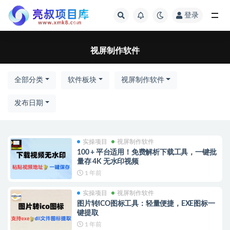
登录
全部
视屏制作软件
全部分类
软件板块
视屏制作软件
发布日期
实操项目
视屏制作软件
100 + 平台适用！免费解析下载工具，一键批
量存 4K 无水印视频
1 年前
实操项目
视屏制作软件
图片转ICO图标工具：轻量便捷，EXE图标一
键提取
1 年前