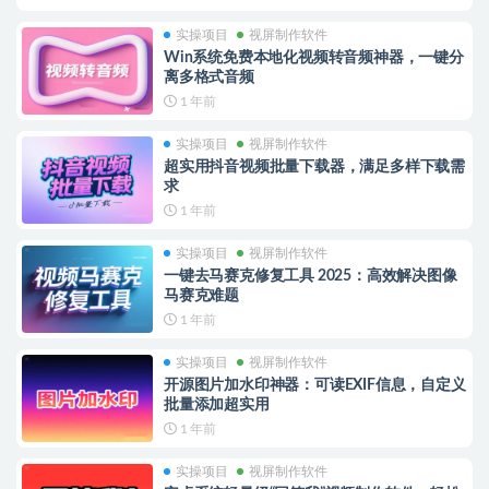
实操项目
视屏制作软件
Win系统免费本地化视频转音频神器，一键分
离多格式音频
1 年前
实操项目
视屏制作软件
超实用抖音视频批量下载器，满足多样下载需
求
1 年前
实操项目
视屏制作软件
一键去马赛克修复工具 2025：高效解决图像
马赛克难题
1 年前
实操项目
视屏制作软件
开源图片加水印神器：可读EXIF信息，自定义
批量添加超实用
1 年前
实操项目
视屏制作软件