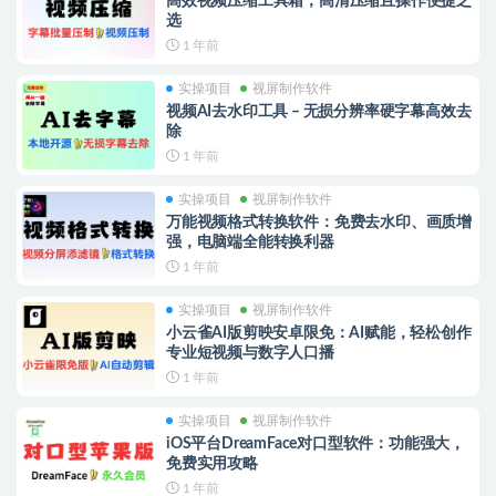
高效视频压缩工具箱，高清压缩且操作便捷之
选
1 年前
实操项目
视屏制作软件
视频AI去水印工具 – 无损分辨率硬字幕高效去
除
1 年前
实操项目
视屏制作软件
万能视频格式转换软件：免费去水印、画质增
强，电脑端全能转换利器
1 年前
实操项目
视屏制作软件
小云雀AI版剪映安卓限免：AI赋能，轻松创作
专业短视频与数字人口播
1 年前
实操项目
视屏制作软件
iOS平台DreamFace对口型软件：功能强大，
免费实用攻略
1 年前