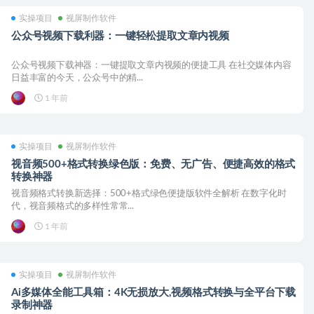
实操项目
视屏制作软件
公众号视频下载利器：一键轻松提取文章内视频
公众号视频下载神器：一键提取文章内视频的便捷工具 在社交媒体内容
日益丰富的今天，公众号中的精...
1 年前
实操项目
视屏制作软件
视音频500+格式转换绿色版：免费、无广告、便捷高效的格式
转换神器
视音频格式转换新选择：500+格式绿色便捷版软件全解析 在数字化时
代，视音频格式的多样性常常...
1 年前
实操项目
视屏制作软件
Ai多媒体全能工具箱：4K无损放大,视频格式转换与全平台下载
录制神器