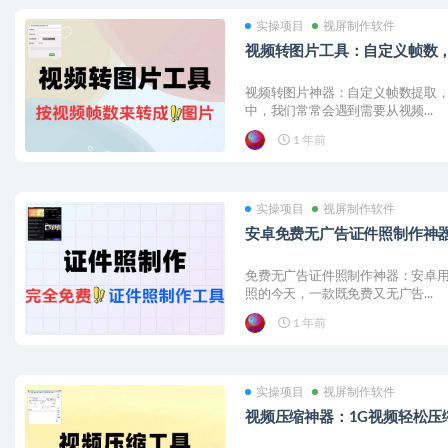
实操项目
视屏制作软件
视频转图片工具：自定义帧数
视频转图片神器：自定义帧数提取，
中，我们常常会遇到需要从视频...
1 年前
实操项目
视屏制作软件
安卓免费无广告证件照制作神
免费无广告证件照制作神器：安卓用
照的今天，一款既免费又无广告...
1 年前
实操项目
视屏制作软件
视频压缩神器：1G视频轻松压