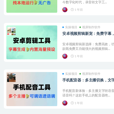
今数字化时代，录音转文字工...
1 年前
实操项目
视屏制作软件
安卓视频剪辑新宠：免费字幕，海
安卓视频剪辑新选择：免费高效，功
款既免费又功能强大的视频剪辑...
1 年前
实操项目
视屏制作软件
手机配音器：多主播切换，文
手机配音新体验：多主播文字转语音
语音吗？这款手机上的配音器绝...
1 年前