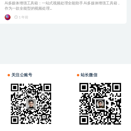
Ai多媒体增强工具箱：一站式视频处理全能助手 Ai多媒体增强工具箱，
作为一款全能型的视频处理...
1 年前
关注公账号
站长微信