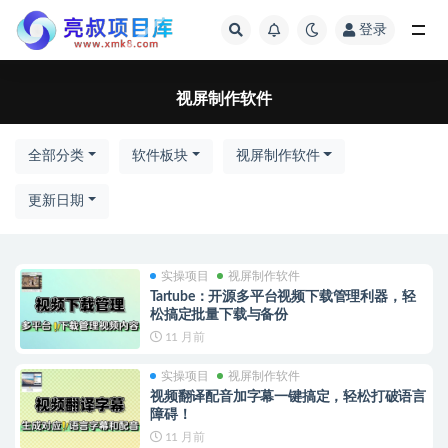
登录
全部
视屏制作软件
全部分类
软件板块
视屏制作软件
更新日期
实操项目
视屏制作软件
Tartube：开源多平台视频下载管理利器，轻
松搞定批量下载与备份
11 月前
实操项目
视屏制作软件
视频翻译配音加字幕一键搞定，轻松打破语言
障碍！
11 月前