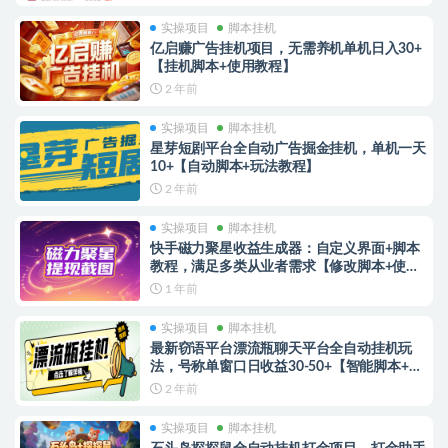
实操项目
脚本挂机
亿启赚广告挂机项目，无需养机单机日入30+
【挂机脚本+使用教程】
2 年前
实操项目
脚本挂机
星芽短剧平台全自动广告掘金挂机，单机一天
10+【自动脚本+玩法教程】
2 年前
实操项目
脚本挂机
快手磁力聚星收益生成器：自定义界面+脚本
教程，满足多类从业者需求【修改脚本+使用
教程】
1 年前
实操项目
脚本挂机
最新窃语平台漂流瓶聊天平台全自动挂机玩
法，号称单窗口日收益30-50+【智能脚本+使
用教程】
2 年前
实操项目
脚本挂机