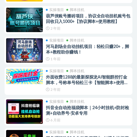
实操项目
脚本挂机
葫芦侠账号搬砖项目，协议全自动挂机账号包
回收日入1000+【协议脚本+使用教程】
2 年前
实操项目
脚本挂机
河马剧场全自动挂机项目：轻松日赚20+，脚
本+教程助你赚钱！
1 年前
实操项目
脚本挂机
外面收费1288的最新探探龙AI智能群控打金
脚本，号称单号轻松三卡【智能脚本+使用教
程】
2 年前
实操项目
脚本挂机
抖音全自动抢福袋脚本｜24小时挂机+防封检
测+自动养号·安卓专用
6 月前
实操项目
脚本挂机