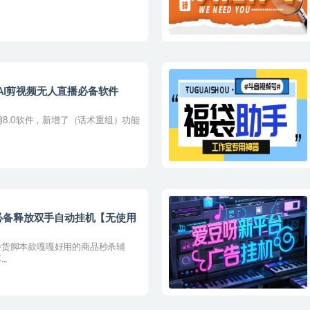
，AI剪视频无人直播必备软件
剪8.0软件，新增了（话术重组）功能
必备释放双手自动挂机【无使用
撸货脚本款嘎嘎好用的商品秒杀辅
.