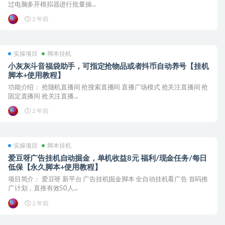
过电脑多开模拟器进行批量操...
2 年前
实操项目
脚本挂机
小灰灰斗音福袋助手，可指定抢物品或者抖币自动养号【挂机
脚本+使用教程】
功能介绍： 抢随机直播间 抢搜索直播间 直播广场模式 抢关注直播间 抢
固定直播间 抢关注直播...
2 年前
实操项目
脚本挂机
爱豆呀广告挂机自动掘金，单机收益8元 福利/现金任务/每日
低保【永久脚本+使用教程】
项目简介： 爱豆呀 新平台 广告挂机掘金脚本 全自动挂机看广告 首码推
广计划，直推有效50人...
2 年前