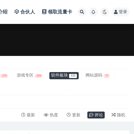
介绍
合伙人
领取流量卡
登录
游戏专区
软件板块
网站源码
174
144
115
77
最新
热度
更新
评论
随机