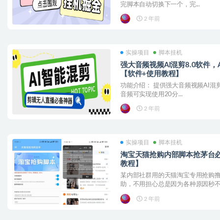
完脚本自动切换下一个，完...
2 年前
实操项目
脚本挂机
强大音频视频AI混剪8.0软件
【软件+使用教程】
功能介绍： 提供强大音频视频AI混
音频可实现使用20分...
2 年前
实操项目
脚本挂机
淘宝天猫抢购内部脚本抢茅台
教程】
某内部社群用的天猫淘宝专用抢购
助，不用担心总是因为各种原因秒不..
2 年前