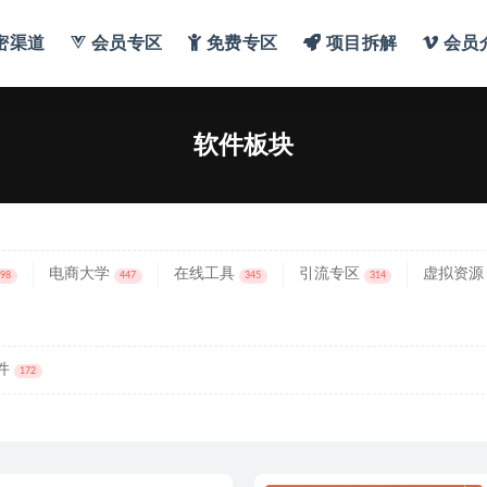
密渠道
会员专区
免费专区
项目拆解
会员
软件板块
电商大学
在线工具
引流专区
虚拟资源
698
447
345
314
件
172