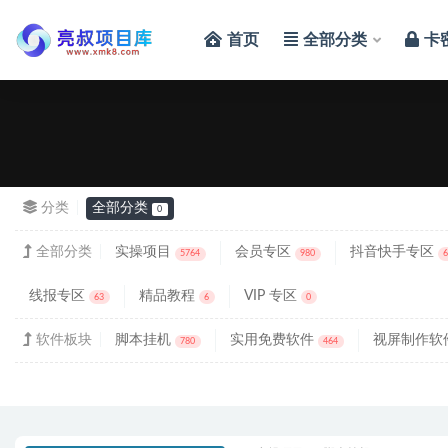
首页
全部分类
卡
全部
分类
全部分类
0
全部分类
实操项目
会员专区
抖音快手专区
5764
980
线报专区
精品教程
VIP 专区
63
6
0
软件板块
脚本挂机
实用免费软件
视屏制作软
780
464