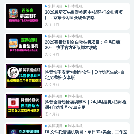
实操项目
脚本挂机
2026最新石头岛群控脚本+矩阵打金挂机项
目，京东卡闲鱼变现全攻略
6 月前
实操项目
脚本挂机
2026喜番短剧全自动挂机项目：单号日赚
20+，快手官方正版脚本攻略
6 月前
实操项目
脚本挂机
抖音快手表情包制作软件｜DIY动态生成+自
定义模板·安卓版
6 月前
实操项目
脚本挂机
抖音全自动抢福袋脚本｜24小时挂机+防封检
测+自动养号·安卓专用
6 月前
实操项目
脚本挂机
DL文件托管挂机项目：单日30+美金，工作室