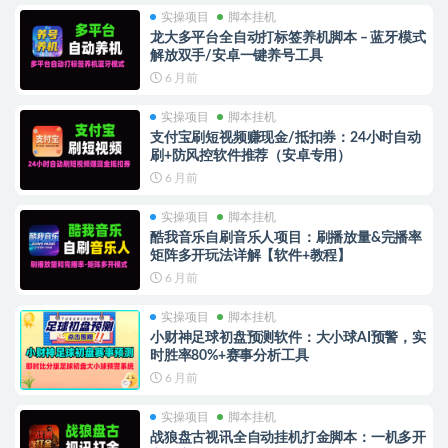
实操项目
脚本挂机
龙大多平台全自动打标签养机脚本 – 蓝牙模式
解放双手/安卓一键养号工具
6 月前
实操项目
脚本挂机
支付宝刷短视频赚现金/抵扣券：24小时自动
刷+防风控软件推荐（安卓专用）
6 月前
实操项目
脚本挂机
酷我音乐自刷音乐人项目：刷播放量&完播率
矩阵多开玩法详解【软件+教程】
6 月前
实操项目
脚本挂机
小财神足球初盘预测软件：大小球AI预警，实
时胜率80%+赛事分析工具
6 月前
实操项目
脚本挂机
战狼盘古视讯全自动挂机打金脚本：一机多开