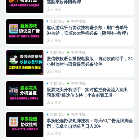
高胜率软件附教程
6 月前
实操项目
脚本挂机
趣玩游戏平台协议挂机赚余额：刷广告单号
8+收益，安卓root手机必备（附脚本+教程）
6 月前
实操项目
脚本挂机
微信收款语音播报电脑版：自动收款助手，24
小时监控与语音提示必备软件
6 月前
实操项目
脚本挂机
股票龙头分析助手：实时监控资金流入流出，
同花顺/通达信支持，小白必看工具
6 月前
实操项目
脚本挂机
享换轻选协议矩阵挂机：每天60广告无限刷金
币，安卓全自动单号日入20+
6 月前