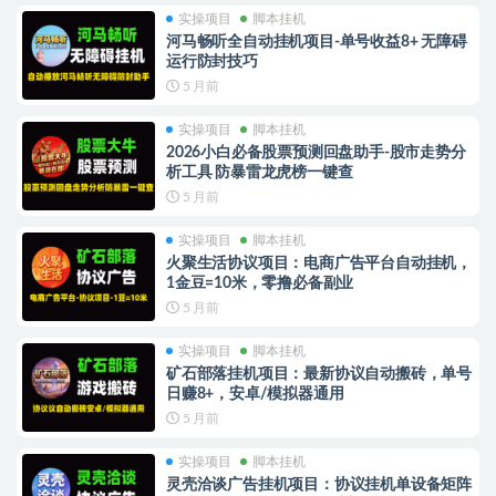
实操项目
脚本挂机
河马畅听全自动挂机项目-单号收益8+ 无障碍
运行防封技巧
5 月前
实操项目
脚本挂机
2026小白必备股票预测回盘助手-股市走势分
析工具 防暴雷龙虎榜一键查
5 月前
实操项目
脚本挂机
火聚生活协议项目：电商广告平台自动挂机，
1金豆=10米，零撸必备副业
5 月前
实操项目
脚本挂机
矿石部落挂机项目：最新协议自动搬砖，单号
日赚8+，安卓/模拟器通用
5 月前
实操项目
脚本挂机
灵壳洽谈广告挂机项目：协议挂机单设备矩阵