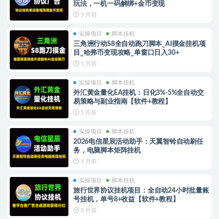
玩法，一机一码解绑+金币变现
5 月前
实操项目
脚本挂机
三角洲行动S8全自动跑刀脚本_AI摸金挂机项
目_哈弗币变现攻略_单窗口日入30+
5 月前
实操项目
脚本挂机
外汇黄金量化EA挂机：日化3%-5%全自动交
易策略与副业指南【软件+教程】
5 月前
实操项目
脚本挂机
2026电信星辰活动助手：天翼智铃自动刷任
务，电脑脚本矩阵挂机
5 月前
实操项目
脚本挂机
旅行世界协议挂机项目：全自动24小时批量账
号挂机，单号8+收益【软件+教程】
5 月前