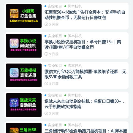
实操项目
脚本挂机
汇聚宝58+小游戏广告打金脚本：安卓手机自
动挂机撸金币，无脑运行日赚红包
5 月前
实操项目
脚本挂机
享换小说协议挂机项目：单号日赚15+｜阅
读/招财树/打字自动赚金币
5 月前
实操项目
脚本挂机
微信支付宝QQ万能模拟器-顶级细节还原｜无
限SVIP余额修改工具
5 月前
实操项目
脚本挂机
逆战未来全自动刷金挂机：单窗口日赚50+，
云手机搬砖实操指南
5 月前
实操项目
脚本挂机
三角洲行动S8全自动跑刀挂机项目：AI脚本搬