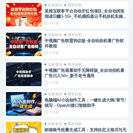
实操项目
脚本挂机
某推宝获客平台自动开红包项目_全自动浏览
阅读日赚3-10+_手机模拟器云手机挂机实操教
程
3 月前
实操项目
脚本挂机
中视频广告联盟协议版-全自动挂机看广告软
件教程
3 月前
实操项目
脚本挂机
中视频广告观看助手无障碍版_全自动挂机看
广告日入50+_新手老号通用
3 月前
实操项目
脚本挂机
电脑端AI小说创作工具：一键生成大纲/章节/
续写 – OpenAI接口智能助手
3 月前
实操项目
脚本挂机
邮箱账号批量生成工具：支持自定义格式与无