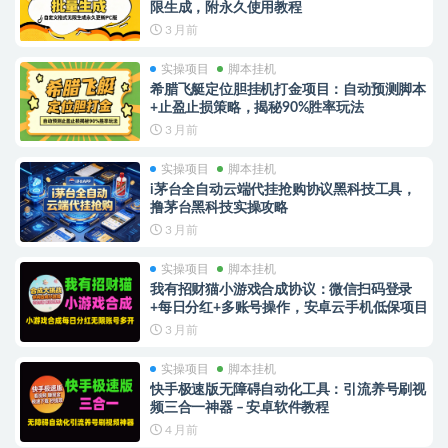
限生成，附永久使用教程
3 月前
实操项目
脚本挂机
希腊飞艇定位胆挂机打金项目：自动预测脚本
+止盈止损策略，揭秘90%胜率玩法
3 月前
实操项目
脚本挂机
i茅台全自动云端代挂抢购协议黑科技工具，
撸茅台黑科技实操攻略
3 月前
实操项目
脚本挂机
我有招财猫小游戏合成协议：微信扫码登录
+每日分红+多账号操作，安卓云手机低保项目
3 月前
实操项目
脚本挂机
快手极速版无障碍自动化工具：引流养号刷视
频三合一神器 – 安卓软件教程
4 月前