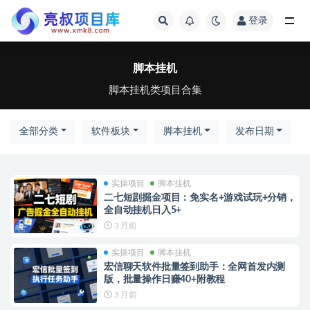
登录
全部
脚本挂机
脚本挂机类项目合集
全部分类
软件板块
脚本挂机
发布日期
实操项目
脚本挂机
二七短剧掘金项目：免实名+游戏试玩+分销，
全自动挂机日入5+
3 月前
实操项目
脚本挂机
宏信聊天软件批量签到助手：全网首发内测
版，批量操作日赚40+附教程
3 月前