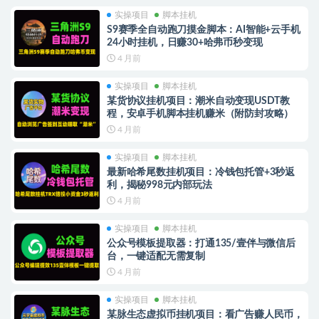
实操项目
脚本挂机
S9赛季全自动跑刀摸金脚本：AI智能+云手机
24小时挂机，日赚30+哈弗币秒变现
4 月前
实操项目
脚本挂机
某货协议挂机项目：潮米自动变现USDT教
程，安卓手机脚本挂机赚米（附防封攻略）
4 月前
实操项目
脚本挂机
最新哈希尾数挂机项目：冷钱包托管+3秒返
利，揭秘998元内部玩法
4 月前
实操项目
脚本挂机
公众号模板提取器：打通135/壹伴与微信后
台，一键适配无需复制
4 月前
实操项目
脚本挂机
某脉生态虚拟币挂机项目：看广告赚人民币，