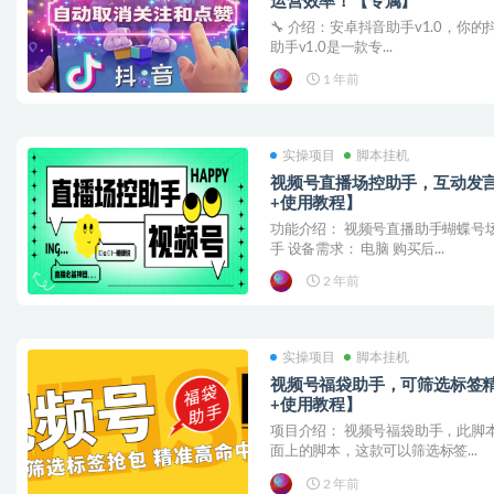
运营效率！【专属】
🔧 介绍：安卓抖音助手v1.0，你的抖
助手v1.0是一款专...
1 年前
实操项目
脚本挂机
视频号直播场控助手，互动发
+使用教程】
功能介绍： 视频号直播助手蝴蝶号
手 设备需求： 电脑 购买后...
2 年前
实操项目
脚本挂机
视频号福袋助手，可筛选标签
+使用教程】
项目介绍： 视频号福袋助手，此脚
面上的脚本，这款可以筛选标签...
2 年前