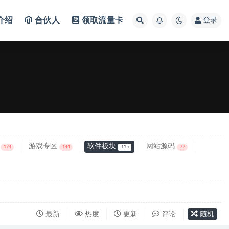
介绍
合伙人
领取流量卡
登录
游戏专区
软件板块
网站源码
174
144
115
77
最新
热度
更新
评论
随机