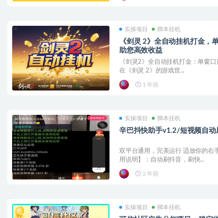
实操项目
脚本挂机
《剑灵 2》全自动挂机打金，单
助您高效收益
《剑灵2》全自动挂机打金：单窗口日
在《剑灵 2》的游戏世...
1 年前
实操项目
脚本挂机
辛巴抖快助手v1.2/短视频自
双平台通用，完美运行 适放你的右
用说明】：自动刷抖音，刷快...
2 年前
实操项目
脚本挂机