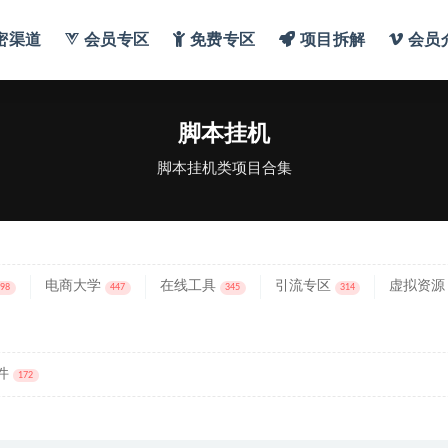
密渠道
会员专区
免费专区
项目拆解
会员
脚本挂机
脚本挂机类项目合集
电商大学
在线工具
引流专区
虚拟资源
698
447
345
314
件
172