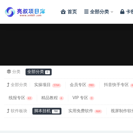
首页
全部分类
卡
全部
分类
全部分类
0
全部分类
实操项目
会员专区
抖音快手专区
5764
980
线报专区
精品教程
VIP 专区
63
6
0
软件板块
脚本挂机
实用免费软件
视屏制作软
780
464