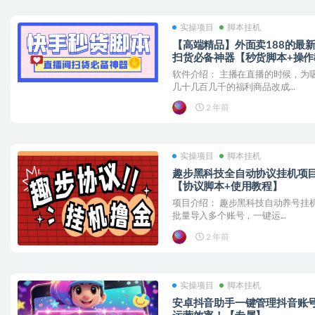
实操项目
脚本挂机
【高端精品】外面卖188的最
扫货必备神器【秒货脚本+操作
软件介绍： 主播在直播的时候，为
几十几百几千的福利商品改成...
2 年前
实操项目
脚本挂机
趣步黑科技全自动协议挂机项目
【协议脚本+使用教程】
项目介绍： 趣步黑科技自动养号挂机
批量导入多个账号，一键运...
2 年前
实操项目
脚本挂机
安卓抖音助手一键管理抖音账