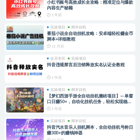
小红书账号高效成长全攻略：精准定位与爆款
内容生产秘籍
1 年前
实操项目
脚本挂机
番茄小说全自动挂机攻略：安卓端轻松赚金币
脚本+详细教程
11 月前
会员专区
实操项目
抖音违规禁言后注销释放实名认证全教程
1 年前
实操项目
脚本挂机
【梦幻西游手游全自动挂机搬砖项目】— 单窗
口日赚50+，自动化挂机任务，轻松实现稳定
出金
1 年前
实操项目
脚本挂机
抖音汽水音乐人挂机脚本，全自动挂机号称日
赚300+的赚钱神器
10 月前