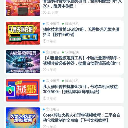
番茄畅听音乐版挂机项目，全自动赚金币日入
20+，附脚本教程！
11 月前
实操项目
脚本挂机
独家技术微博CK跳注册，无需接码无限注册
抖音【软件+教程】
2 年前
实操项目
软件板块
【AI批量视频混剪工具】小咖批量剪辑助手：
视频带货必备神器，批量自动剪辑高效创作！
1 年前
实操项目
脚本挂机
凡人修仙传挂机撸金项目，号称单机日收益
300-500+【挂机脚本+详细玩法】
2 年前
实操项目
Coze+剪映火柴人心理学视频教程：三平台自
动化批量制作全攻略【飞书文档教程】
1 年前