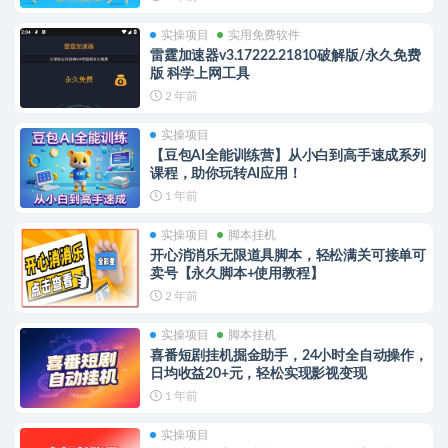
实操项目
实用免费软件
雷霆加速器v3.17222.21810破解版/永久免费
版 科学上网工具
2 年前
实操项目
【豆包AI全能训练营】从小白到高手速成系列
课程，助你玩转AI应用！
1 年前
实操项目
脚本挂机
开心消消乐无限道具脚本，轻松满关可接单可
卖号【永久脚本+使用教程】
2 年前
实操项目
脚本挂机
喜番短剧挂机掘金助手，24小时全自动操作，
日均收益20+元，轻松实现影视变现
1 年前
实操项目