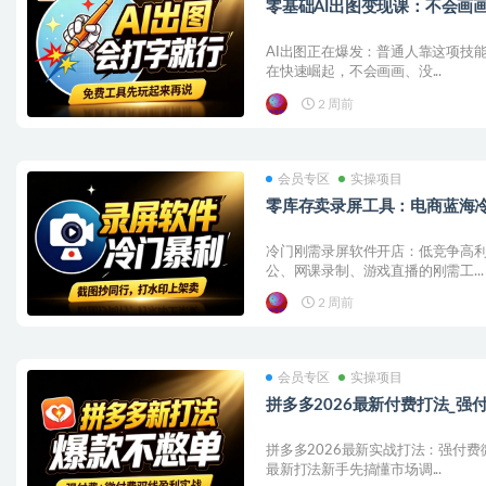
零基础AI出图变现课：不会画
AI出图正在爆发：普通人靠这项技能
在快速崛起，不会画画、没...
2 周前
会员专区
实操项目
零库存卖录屏工具：电商蓝海
冷门刚需录屏软件开店：低竞争高利
公、网课录制、游戏直播的刚需工...
2 周前
会员专区
实操项目
拼多多2026最新付费打法_
拼多多2026最新实战打法：强付费
最新打法新手先搞懂市场调...