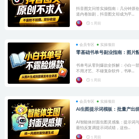
抖音图文问答实操指南：几分钟原创
道内卷加剧，抖音图文却成为平...
1 周前
会员专区
实操项目
零基础书单号副业指南：图片
书单号从零到爆款全拆解：小白一部
不用才艺、不碰复杂软件，书单...
1 周前
会员专区
实操项目
AI生图提示词模板：批量产出
AI智能体封面生图灵感集：提示词
最怕反复调提示词试错，这份...
1 周前