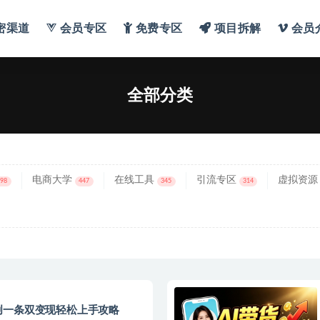
密渠道
会员专区
免费专区
项目拆解
会员
分类
全部分类
电商大学
在线工具
引流专区
虚拟资源
698
447
345
314
创一条双变现轻松上手攻略