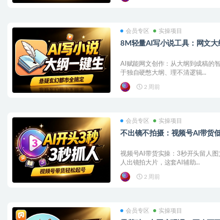
会员专区
实操项目
8M轻量AI写小说工具：网文
AI赋能网文创作：从大纲到成稿的
于独自硬憋大纲、理不清逻辑...
2 周前
会员专区
实操项目
不出镜不拍摄：视频号AI带货
视频号AI带货实操：3秒开头留人
人出镜拍大片，这套AI辅助...
2 周前
会员专区
实操项目