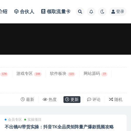
介绍
合伙人
领取流量卡
登录
游戏专区
软件板块
网站源码
174
144
115
77
最新
热度
更新
评论
随机
会员专区
实操项目
不出镜AI带货实操：抖音TK全品类矩阵量产爆款视频攻略