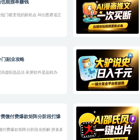
画也能接单赚钱
低门槛变现的新机会 AI出图赛道正
冷门副业攻略
润虚拟选品法 录屏软件是远程办
强付费微付费爆款矩阵分阶段打爆
微付费爆款矩阵分阶段全拆解 拼多多