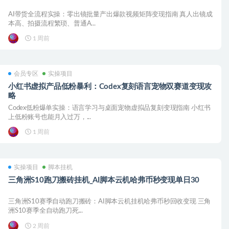
AI带货全流程实操：零出镜批量产出爆款视频矩阵变现指南 真人出镜成
本高、拍摄流程繁琐、普通A...
1 周前
会员专区
实操项目
小红书虚拟产品低粉暴利：Codex复刻语言宠物双赛道变现攻
略
Codex低粉爆单实操：语言学习与桌面宠物虚拟品复刻变现指南 小红书
上低粉账号也能月入过万，...
1 周前
实操项目
脚本挂机
三角洲S10跑刀搬砖挂机_AI脚本云机哈弗币秒变现单日30
三角洲S10赛季自动跑刀搬砖：AI脚本云机挂机哈弗币秒回收变现 三角
洲S10赛季全自动跑刀死...
2 周前