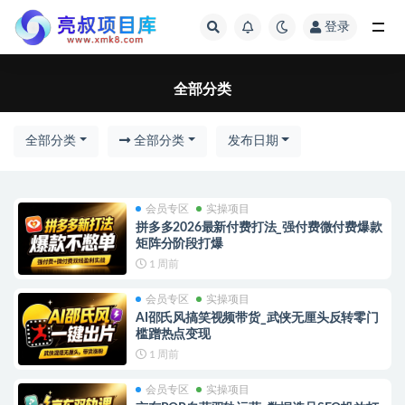
登录
全部分类
全部分类
全部分类
全部分类
发布日期
会员专区
实操项目
拼多多2026最新付费打法_强付费微付费爆款
矩阵分阶段打爆
1 周前
会员专区
实操项目
AI邵氏风搞笑视频带货_武侠无厘头反转零门
槛蹭热点变现
1 周前
会员专区
实操项目