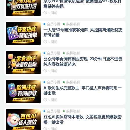
京东POP自营双轨运营_数据选品SEO投放打
爆链路实操
1 周前
会员专区
实操项目
一人管50号精准获客矩阵_风控隔离爆款裂变
新号起量
1 周前
会员专区
实操项目
公众号零食测评副业变现_20分钟日更不进货
纯内容收益滚起来
1 周前
会员专区
实操项目
AI歌词生成完整歌曲_零门槛人声伴奏商用一
键出歌
1 周前
会员专区
实操项目
豆包AI实体店降本增效_文案客服促销爆款套
餐一键出活
1 周前