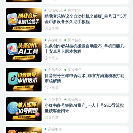
实操项目
脚本挂机
酷我音乐协议全自动挂机全能版_单号日产5万
金币多设备永久助手教程
2 周前
实操项目
脚本挂机
头条创作者AI挂机搬运自动发布_单机日赚几
十安卓月卡脚本教程
2 周前
会员专区
实操项目
抖音封号三年申诉话术_非官方沟通模板打动
审核解禁
2 周前
会员专区
实操项目
小红书多号矩阵AI量产_一人十号SEO导流批
量获客全闭环
2 周前
实操项目