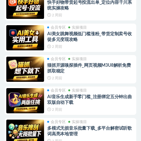
快手好物带货起号投流出单_定位内容千川系
统实操攻略
2 周前
会员专区
实操项目
AI美女跳舞视频低门槛涨粉_带货定制卖号收
徒多元变现攻略
2 周前
会员专区
实操项目
猫抓开源嗅探插件_网页视频M3U8解析免费
抓取稳定
2 周前
会员专区
实操项目
AI音乐生成新手零门槛_注册绑定五分钟出曲
双版自动下载
2 周前
会员专区
实操项目
多模式无损音乐批量下载_多平台解密试听歌
词高亮本地管理
2 周前