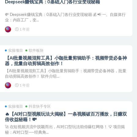
Deepseek赚钱宝典：0基础入门各行业变现秘籍
💸 Deepseek赚钱宝典：0基础入门各行业变现秘籍 💰 📢 一、自媒体行
业：内容工厂，变...
1 年前
实操项目
软件板块
【AI批量视频混剪工具】小咖批量剪辑助手：视频带货必备神
器，批量自动剪辑高效创作！
【AI批量视频混剪工具】小咖批量剪辑助手：视频带货必备神器，批量
自动剪辑高效创作！ 软件介绍...
1 年前
实操项目
抖音快手专区
🔥【AI对口型视频玩法大揭秘】一条视频破百万播放，日赚双
倍收益秘籍！💸
🚀 在短视频洪流中脱颖而出，AI对口型玩法助你爆红网络！ 💡 项目揭
秘：AI对口型——经典角...