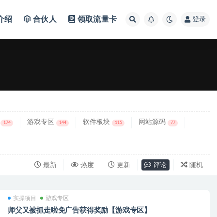
介绍
合伙人
领取流量卡
登录
游戏专区
软件板块
网站源码
174
144
115
77
最新
热度
更新
评论
随机
实操项目
游戏专区
师父又被抓走啦免广告获得奖励【游戏专区】