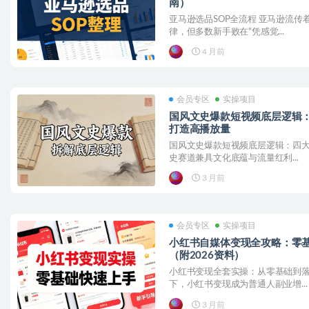
南）
亚马逊选品SOP全流程 亚马逊流传
律，但多数新手败在“凭感觉...
4 月前
会员专区
实操项目
国风文史爆款短视频底层逻辑：
打造高播放量
国风文史爆款短视频底层逻辑：四大
史赛道兼具文化底蕴与流量红利...
3 月前
会员专区
实操项目
小红书自媒体变现全攻略：零
（附2026资料）
小红书变现全套实操：从零基础到落
下，小红书变现成为普通人副业增...
3 月前