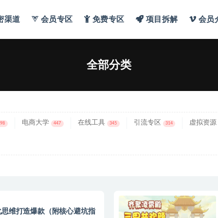
密渠道
会员专区
免费专区
项目拆解
会员
分类
全部分类
电商大学
在线工具
引流专区
虚拟资源
698
447
345
314
化思维打造爆款（附核心避坑指