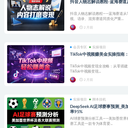
抖音人物志解说教程-蓝海赛道
抖音人物志解说教程——蓝海赛道从
视、语录、混剪赛道同质化严重...
2 月前
会员专区
实操项目
TikTok中视频赚美金实操指
TikTok中视频变现全攻略：从零
TikTok中视频变现...
2 月前
实操项目
脚本挂机
DeepSeek AI足球赛事预测
率95%
AI球赛预测分析工具——美加墨世界
赛工具是一款专为体育爱...