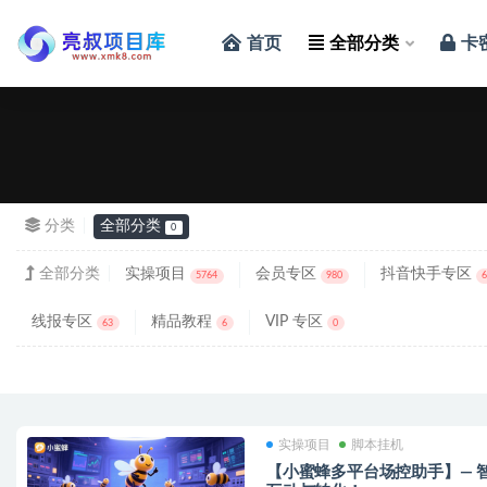
首页
全部分类
卡
全部
分类
全部分类
0
全部分类
实操项目
会员专区
抖音快手专区
5764
980
线报专区
精品教程
VIP 专区
63
6
0
实操项目
脚本挂机
【小蜜蜂多平台场控助手】— 