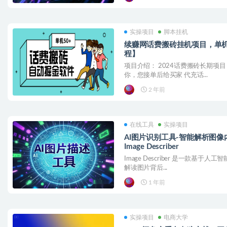
实操项目
脚本挂机
续赚网话费搬砖挂机项目，单机
程】
项目介绍： 2024话费搬砖长期项
你，您接单后给买家 代充话...
2 年前
在线工具
实操项目
AI图片识别工具-智能解析图
Image Describer
Image Describer 是一款基
解读图片背后...
1 年前
实操项目
电商大学