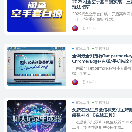
2025闲鱼空手套白狼实战：
玩法指南
2025闲鱼空手套白狼：开启高利润
当下，“空手套白狼”模式...
1 年前
在线工具
实操项目
全网最全浏览器Tampermonk
Chrome/Edge/火狐/手机
全网最全Tampermonkey脚本安装教
端，附官...
1 年前
在线工具
实操项目
免费在线生成微信和支付宝转账
装逼神器 【在线工具】
什么是聊天记录和转账生成器？ 💬
工具，能够帮助用户轻松生成...