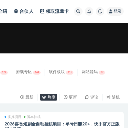
介绍
合伙人
领取流量卡
登录
游戏专区
软件板块
网站源码
174
144
115
77
最新
热度
更新
评论
随机
实操项目
脚本挂机
2026喜番短剧全自动挂机项目：单号日赚20+，快手官方正版