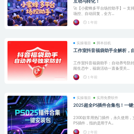
互动与转化！
🚀【小蜜蜂多平台场控助手】— 支持
场控、自动回复，全方...
1 年前
实操项目
脚本挂机
工作室抖音福袋助手全解析，
工作室抖音福袋助手：自动养号防封
闹生态中，福袋活动一直备受关...
1 年前
实操项目
实用免费软件
2025超全PS插件合集包！一
2300款常用热门插件，永久使用，
PS插件，指的是用于A...
2 年前