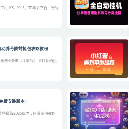
DY、KS、XHS、TB等多平台，智能
自动养号防封抢包攻略教程
抢包全攻略（附教程） 在抖音的热
键免费安装版本！
支持最新2025版本，附带使用教程