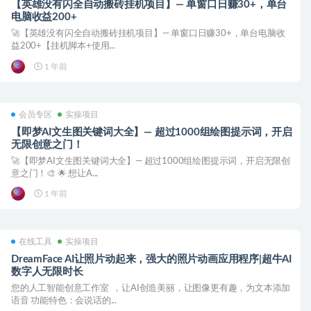
【英雄没有闪全自动搬砖挂机项目】— 单窗口日赚30+，单台
电脑收益200+
🚀【英雄没有闪全自动搬砖挂机项目】— 单窗口日赚30+，单台电脑收
益200+【挂机脚本+使用...
1 年前
会员专区
实操项目
【即梦AI文生图关键词大全】— 超过1000组绘图提示词，开启
无限创意之门！
🚀【即梦AI文生图关键词大全】— 超过1000组绘图提示词，开启无限创
意之门！🎨 🌟 想让A...
1 年前
在线工具
实操项目
DreamFace AI让照片动起来，强大的照片动画应用程序|超牛AI
数字人无限时长
您的人工智能创意工作室 ，让AI创造美丽，让图像更有趣，为文本添加
语音 功能特色：会说话的...