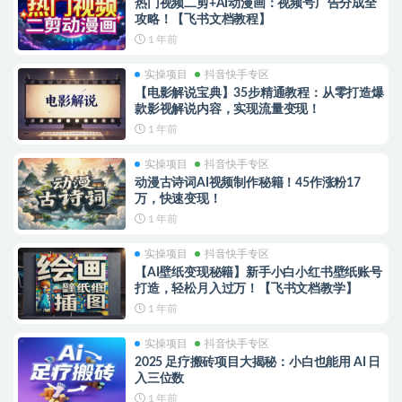
热门视频二剪+AI动漫画：视频号广告分成全
攻略！【飞书文档教程】
1 年前
实操项目
抖音快手专区
【电影解说宝典】35步精通教程：从零打造爆
款影视解说内容，实现流量变现！
1 年前
实操项目
抖音快手专区
动漫古诗词AI视频制作秘籍！45作涨粉17
万，快速变现！
1 年前
实操项目
抖音快手专区
【AI壁纸变现秘籍】新手小白小红书壁纸账号
打造，轻松月入过万！【飞书文档教学】
1 年前
实操项目
抖音快手专区
2025 足疗搬砖项目大揭秘：小白也能用 AI 日
入三位数
1 年前