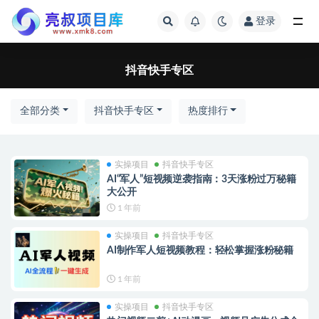
登录
全部
抖音快手专区
全部分类
抖音快手专区
热度排行
实操项目
抖音快手专区
AI“军人”短视频逆袭指南：3天涨粉过万秘籍
大公开
1 年前
实操项目
抖音快手专区
AI制作军人短视频教程：轻松掌握涨粉秘籍
1 年前
实操项目
抖音快手专区