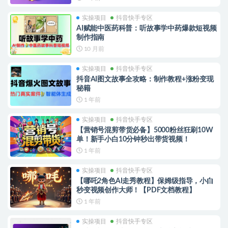
实操项目
抖音快手专区
AI赋能中医药科普：听故事学中药爆款短视频
制作指南
10 月前
实操项目
抖音快手专区
抖音AI图文故事全攻略：制作教程+涨粉变现
秘籍
1 年前
实操项目
抖音快手专区
【营销号混剪带货必备】5000粉丝狂刷10W
单！新手小白10分钟秒出带货视频！
1 年前
实操项目
抖音快手专区
【哪吒2角色AI走秀教程】保姆级指导，小白
秒变视频创作大师！【PDF文档教程】
1 年前
实操项目
抖音快手专区