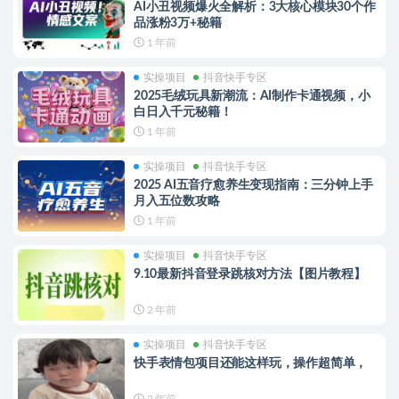
AI小丑视频爆火全解析：3大核心模块30个作
品涨粉3万+秘籍
1 年前
实操项目
抖音快手专区
2025毛绒玩具新潮流：AI制作卡通视频，小
白日入千元秘籍！
1 年前
实操项目
抖音快手专区
2025 AI五音疗愈养生变现指南：三分钟上手
月入五位数攻略
1 年前
实操项目
抖音快手专区
9.10最新抖音登录跳核对方法【图片教程】
2 年前
实操项目
抖音快手专区
快手表情包项目还能这样玩，操作超简单，
2 年前