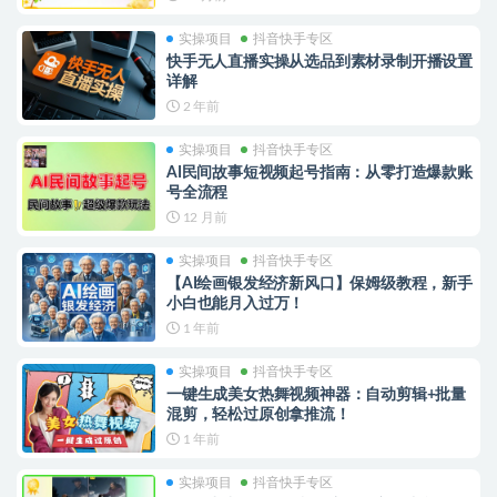
实操项目
抖音快手专区
快手无人直播实操从选品到素材录制开播设置
详解
2 年前
实操项目
抖音快手专区
AI民间故事短视频起号指南：从零打造爆款账
号全流程
12 月前
实操项目
抖音快手专区
【AI绘画银发经济新风口】保姆级教程，新手
小白也能月入过万！
1 年前
实操项目
抖音快手专区
一键生成美女热舞视频神器：自动剪辑+批量
混剪，轻松过原创拿推流！
1 年前
实操项目
抖音快手专区