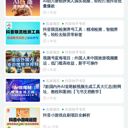
AI助力唐朝胖美人搞笑视频，轻松打造抖音批
量爆款
1 年前
实操项目
抖音快手专区
抖音限流检测养号工具：精准检测，智能养
号，轻松去除异常标签
1 年前
实操项目
抖音快手专区
视频号蓝海项目：外国人来中国旅游视频搬
运，低门槛高收益，新手可操作
1 年前
实操项目
抖音快手专区
7款国内外AI首尾帧视频生成工具大汇总(附网
址、教程和案例)【飞书文档教学】
2 年前
实操项目
抖音快手专区
抖音小游戏自刷项目全解析
11 月前