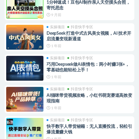
1分钟速成！豆包AI制作亲人天空摸头合照，
寄托思念
9 月前
实操项目
抖音快手专区
DeepSeek 打造中式古风美女视频，AI 技术开
启流量变现新通道
1 年前
实操项目
抖音快手专区
巧用Deepseek做AI表情包：两小时赚3张+，
零基础也能轻松上手！
1 年前
实操项目
抖音快手专区
AI猫咪带货视频攻略，小红书萌宠赛道高效变
现指南
1 年前
实操项目
抖音快手专区
快手数字人带货秘籍：无人直播投流，轻松引
爆流量赚大钱
1 年前