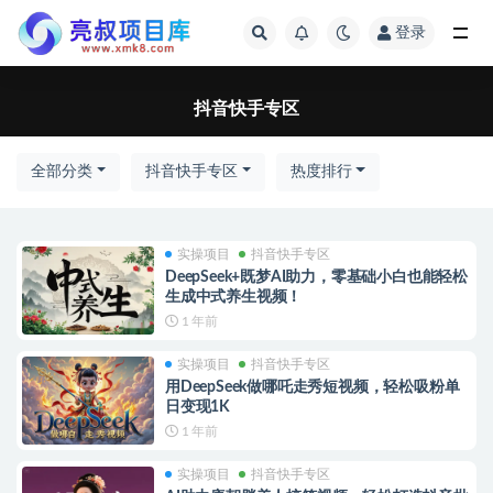
登录
全部
抖音快手专区
全部分类
抖音快手专区
热度排行
实操项目
抖音快手专区
DeepSeek+既梦AI助力，零基础小白也能轻松
生成中式养生视频！
1 年前
实操项目
抖音快手专区
用DeepSeek做哪吒走秀短视频，轻松吸粉单
日变现1K
1 年前
实操项目
抖音快手专区