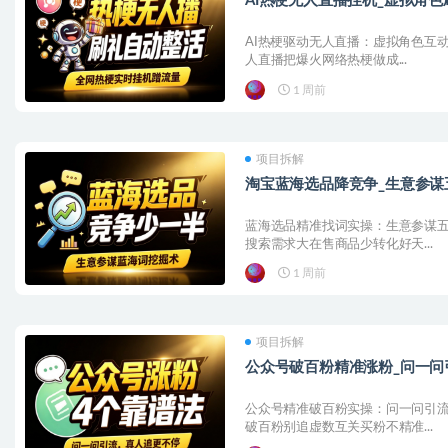
AI热梗无人直播挂机_虚拟角
AI热梗驱动无人直播：虚拟角色互动
人直播把爆火网络热梗做成...
1 周前
项目拆解
淘宝蓝海选品降竞争_生意参谋
蓝海选品精准找词实操：生意参谋五
搜索需求大在售商品少转化好天...
1 周前
项目拆解
公众号破百粉精准涨粉_问一
公众号精准破百粉实操：问一问引流
破百粉别追虚数互关买粉不精准...