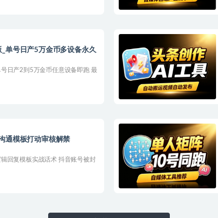
_单号日产5万金币多设备永久
号日产2到5万金币任意设备即跑 最
沟通模板打动审核解禁
辑回复模板实战话术 抖音账号被封