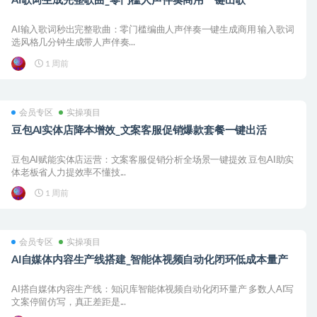
AI歌词生成完整歌曲_零门槛人声伴奏商用一键出歌
AI输入歌词秒出完整歌曲：零门槛编曲人声伴奏一键生成商用 输入歌词
选风格几分钟生成带人声伴奏...
1 周前
会员专区
实操项目
豆包AI实体店降本增效_文案客服促销爆款套餐一键出活
豆包AI赋能实体店运营：文案客服促销分析全场景一键提效 豆包AI助实
体老板省人力提效率不懂技...
1 周前
会员专区
实操项目
AI自媒体内容生产线搭建_智能体视频自动化闭环低成本量产
AI搭自媒体内容生产线：知识库智能体视频自动化闭环量产 多数人AI写
文案停留仿写，真正差距是...