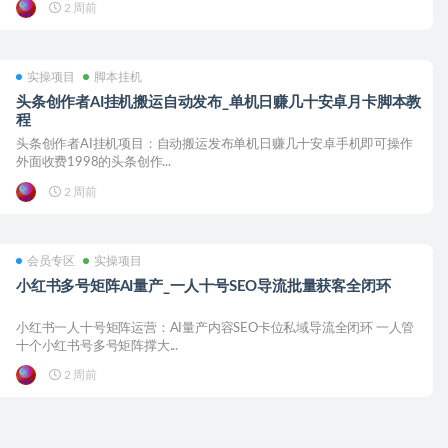
2 周前
实操项目
脚本挂机
头条创作者AI挂机搬运自动发布_单机日赚几十安卓月卡脚本教
程
头条创作者AI挂机项目：自动搬运发布单机日赚几十安卓手机即可操作
外面收费1998的头条创作...
2 周前
会员专区
实操项目
小红书多号矩阵AI量产_一人十号SEO导流批量获客全闭环
小红书一人十号矩阵运营：AI量产内容SEO卡位私域导流全闭环 一人管
十个小红书号多号矩阵撑大...
2 周前