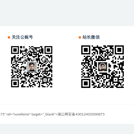
关注公账号
站长微信
0875" rel="noreferrer" target="_blank">湘公网安备43012402000875