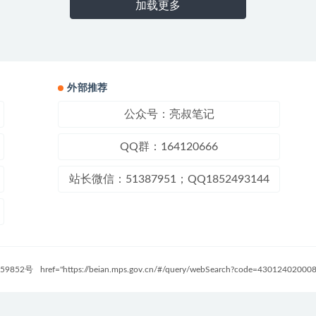
加载更多
外部推荐
公众号：亮叔笔记
QQ群：164120666
站长微信：51387951；QQ1852493144
59852号
href="https://beian.mps.gov.cn/#/query/webSearch?code=4301240200