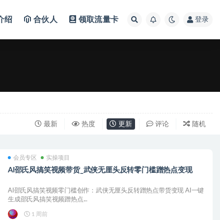
介绍
合伙人
领取流量卡
登录
最新
热度
更新
评论
随机
会员专区
实操项目
AI邵氏风搞笑视频带货_武侠无厘头反转零门槛蹭热点变现
AI邵氏风搞笑视频零门槛创作：武侠无厘头反转蹭热点带货变现 AI一键
生成邵氏风搞笑视频蹭热点...
1 周前