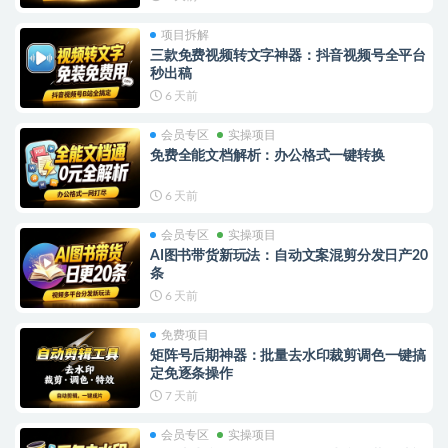
项目拆解
三款免费视频转文字神器：抖音视频号全平台
秒出稿
6 天前
会员专区
实操项目
免费全能文档解析：办公格式一键转换
6 天前
会员专区
实操项目
AI图书带货新玩法：自动文案混剪分发日产20
条
6 天前
免费项目
矩阵号后期神器：批量去水印裁剪调色一键搞
定免逐条操作
7 天前
会员专区
实操项目