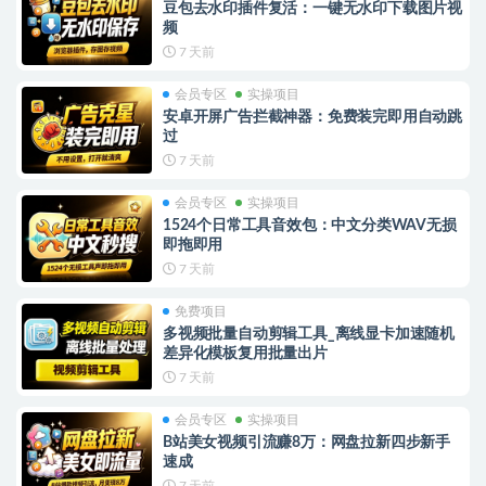
豆包去水印插件复活：一键无水印下载图片视
频
7 天前
会员专区
实操项目
安卓开屏广告拦截神器：免费装完即用自动跳
过
7 天前
会员专区
实操项目
1524个日常工具音效包：中文分类WAV无损
即拖即用
7 天前
免费项目
多视频批量自动剪辑工具_离线显卡加速随机
差异化模板复用批量出片
7 天前
会员专区
实操项目
B站美女视频引流赚8万：网盘拉新四步新手
速成
7 天前