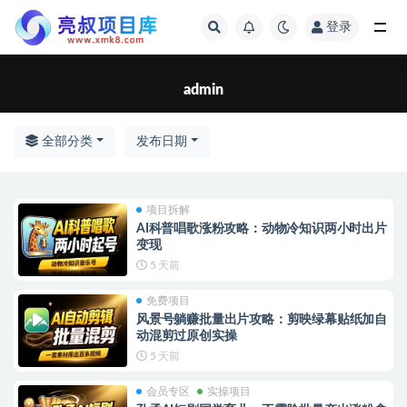
登录
全部
admin
全部分类
发布日期
项目拆解
AI科普唱歌涨粉攻略：动物冷知识两小时出片
变现
5 天前
免费项目
风景号躺赚批量出片攻略：剪映绿幕贴纸加自
动混剪过原创实操
5 天前
会员专区
实操项目