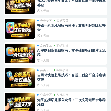
孔孟AI短剧国学育儿：不露脸批量产出涨粉拿
补贴
6 天前
会员专区
实操项目
安卓手机本地AI绘画神器：离线无限制隐私安
全
6 天前
会员专区
实操项目
AI漫剧副业赚钱指南：零基础授权到成片全流
程
6 天前
会员专区
实操项目
自媒体快速起号技巧：合规二创全平台冷启动
突破
6 天前
会员专区
实操项目
知乎热榜话题搬公众号：二次改写短评合集稳
涨粉
6 天前