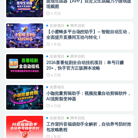
提现生成器【APP】自定义生成磁力小游戏提
现截图
9 月前
实操项目
脚本挂机
【小蜜蜂多平台场控助手】— 智能自动互动，
全面提升直播间互动与转化！
1 年前
实操项目
脚本挂机
2026喜番短剧全自动挂机项目：单号日赚
20+，快手官方正版脚本攻略
6 月前
免费项目
小咖批量剪辑助手：视频批量自动剪辑软件，
AI混剪裂变神器
6 月前
实操项目
脚本挂机
工作室抖音福袋助手全解析，自动养号防封抢
包攻略教程
1 年前