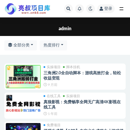
登录
全部
admin
全部分类
热度排行
实操项目
脚本挂机
三角洲2.0全自动脚本：游戏高效打金，轻松
收益变现
9 月前
在线工具
实操项目
真狼影视：免费畅享全网无广高清4K影视在
线工具
1 年前
免费项目