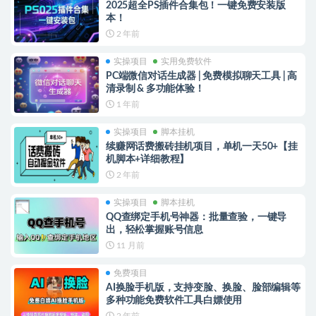
2025超全PS插件合集包！一键免费安装版
本！
2 年前
实操项目
实用免费软件
PC端微信对话生成器 | 免费模拟聊天工具 | 高
清录制 & 多功能体验！
1 年前
实操项目
脚本挂机
续赚网话费搬砖挂机项目，单机一天50+【挂
机脚本+详细教程】
2 年前
实操项目
脚本挂机
QQ查绑定手机号神器：批量查验，一键导
出，轻松掌握账号信息
11 月前
免费项目
AI换脸手机版，支持变脸、换脸、脸部编辑等
多种功能免费软件工具白嫖使用
2 年前