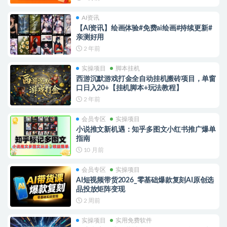
AI资讯
【AI资讯】绘画体验#免费ai绘画#持续更新#
亲测好用
2 年前
实操项目
脚本挂机
西游沉默游戏打金全自动挂机搬砖项目，单窗
口日入20+【挂机脚本+玩法教程】
2 年前
会员专区
实操项目
小说推文新机遇：知乎多图文小红书推广爆单
指南
10 月前
会员专区
实操项目
AI短视频带货2026_零基础爆款复刻AI原创选
品投放矩阵变现
2 周前
实操项目
实用免费软件