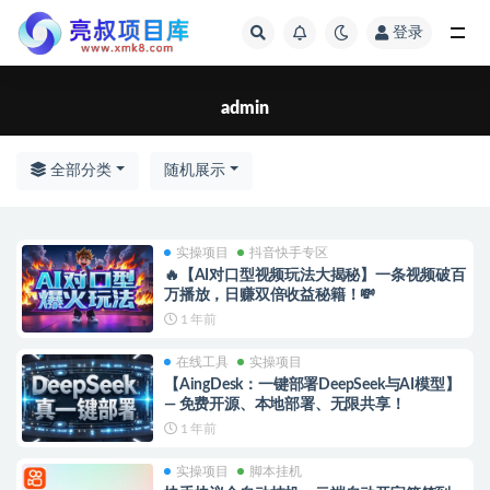
登录
全部
admin
全部分类
随机展示
实操项目
抖音快手专区
🔥【AI对口型视频玩法大揭秘】一条视频破百
万播放，日赚双倍收益秘籍！💸
1 年前
在线工具
实操项目
【AingDesk：一键部署DeepSeek与AI模型】
— 免费开源、本地部署、无限共享！
1 年前
实操项目
脚本挂机