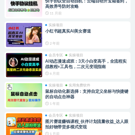
快手协议全自动挂机：云端自动开宝箱签到，
高效养号防封攻略
11 月前
实操项目
小红书超真实AI美女赛道
2 年前
会员专区
实操项目
AI动态漫速成班：3天小白变高手，全流程实
战教程+工具包，二次元变现指南
6 月前
实操项目
实用免费软件
鼠标自动化新选择：支持自定义坐标与快捷键
的自动点击神器
1 年前
会员专区
实操项目
图片赛道赚钱课程_伙伴计划流量收益_达人跟
拍好物带货多模式变现
1 月前