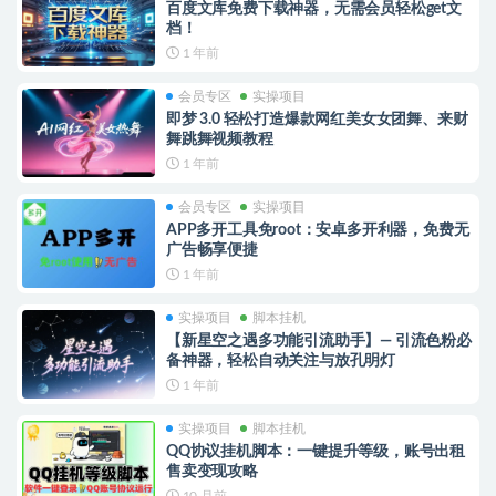
百度文库免费下载神器，无需会员轻松get文
档！
1 年前
会员专区
实操项目
即梦 3.0 轻松打造爆款网红美女女团舞、来财
舞跳舞视频教程
1 年前
会员专区
实操项目
APP多开工具免root：安卓多开利器，免费无
广告畅享便捷
1 年前
实操项目
脚本挂机
【新星空之遇多功能引流助手】— 引流色粉必
备神器，轻松自动关注与放孔明灯
1 年前
实操项目
脚本挂机
QQ协议挂机脚本：一键提升等级，账号出租
售卖变现攻略
10 月前