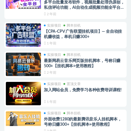
多平台批量发布软件，视频批量处理伪原创，
私信评论功能，AI自动生成视频功能全平台一
键发布【分发脚本+使用教程】
2 年前
实操项目
脚本挂机
【CPA-CPV 广告联盟挂机项目】— 全自动挂
机赚收益，单机日赚300+
1 年前
实操项目
脚本挂机
最新网易云音乐网页版挂机脚本，号称日赚
500+【挂机脚本+使用教程】
2 年前
实操项目
置顶文章
加入网站会员，免费学习各种收费培训课程!
1 年前
实操项目
脚本挂机
外面收费1280的最新腾讯音乐人挂机脚本，
号称日赚300+【挂机脚本+使用教程】
2 年前