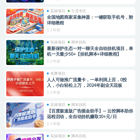
实操项目
引流专区
全国地图商家采集神器：一键获取手机号，附
详细教程
1 年前
实操项目
脚本挂机
最新保护生态一对一聊天全自动挂机项目，单
机一天最少50+【挂机脚本+详细教程】
2 年前
免费项目
人人可做推广流量卡，一单利润上百，0投
入，小白轻松上万 ，2024年副业天花板
2 年前
实操项目
脚本挂机
【百度极速版广告掘金助手】— 云控脚本助你
远程启动，全自动挂机赚取10+元/日
1 年前
实操项目
脚本挂机