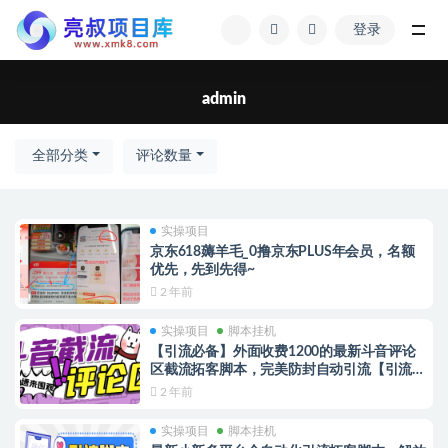
登录
全部
admin
全部分类
评论数量
实操项目
京东618薅羊毛_0撸京东PLUS年会员，名额
优先，先到先得~
2 年前
实操项目
脚本挂机
【引流必备】外面收费1200的最新斗音评论
区截流拓客脚本，完美防封自动引流【引流脚
本+使用教程】
2 年前
实操项目
脚本挂机