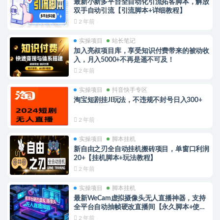
最新小新多平台全自动化引流拓客脚本，解放
双手自动引流【引流脚本+详细教程】
2 年前
实操项目
站长笔记
加入亮叔项目库，享受知识付费带来的被动收
入，月入5000+不再是遥不可及！
2 年前
实操项目
抖音快手专区
淘宝短剧挂JI玩法，不违规不封号日入300+
2 年前
实操项目
脚本挂机
新自由之刃全自动挂机搬砖项目，单窗口利润
20+【挂机脚本+玩法教程】
2 年前
实操项目
脚本挂机
最新WeCam虚拟摄像头无人直播神器，支持
全平台自动抽帧硬改直播间【永久脚本+使用
教程】
2 年前